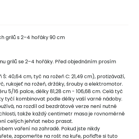
ch grilů s 2–4 hořáky 90 cm
šinu grilů se 2–4 hořáky. Před objednáním prosím
 Š: 40,64 cm, tyč na rožeň C: 21,49 cm), protizávaží,
č, rukojeť na rožeň, držáky, šrouby a elektromotor.
ru 5/16 palce, délky 81,28 cm - 106,68 cm. Celá tyč
jky tyčí kombinovat podle délky vaší varné nádoby.
užívá, na rozdíl od bezdrátové verze není nutné
rychlosti, takže každý centimetr masa je rovnoměrně
ení celých jehňat nebo prasat.
sobem vaření na zahradě. Pokud jste nikdy
řete, zapomeňte na rošt na kuře, pořiďte si tuto