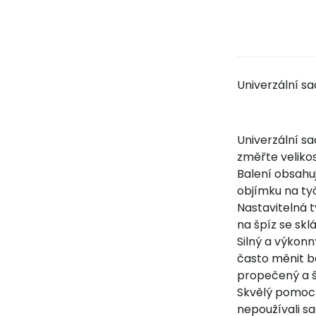
Univerzální sa
Univerzální sa
změřte velikos
Balení obsahuj
objímku na tyč
Nastavitelná t
na špíz se sk
Silný a výkon
často měnit b
propečený a šť
Skvělý pomocn
nepoužívali s