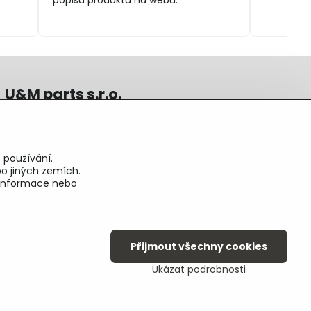
popisu produktu na webu.
U&M parts s.r.o.
U Zastávky 150, Horní Staré Město
54102 Trutnov, ČR
IČ 25930184
 používání.
DIČ CZ25930184
o jiných zemích.
ču.2500391705/2010
é informace nebo
ču.274268215/0300
Přijmout všechny cookies
Ukázat podrobnosti