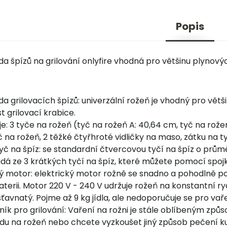
Popis
da špízů na grilování onlyfire vhodná pro většinu plynový
da grilovacích špízů: univerzální rožeň je vhodný pro vět
t grilovací krabice.
e: 3 tyče na rožeň (tyč na rožeň A: 40,64 cm, tyč na rožeň
 na rožeň, 2 těžké čtyřhroté vidličky na maso, zátku na ty
yč na špíz: se standardní čtvercovou tyčí na špíz o průmě
ládá ze 3 krátkých tyčí na špíz, které můžete pomocí spo
ný motor: elektrický motor rožně se snadno a pohodlně po
aterii. Motor 220 V - 240 V udržuje rožeň na konstantní 
avnatý. Pojme až 9 kg jídla, ale nedoporučuje se pro vař
ík pro grilování: Vaření na rožni je stále oblíbeným způ
adu na rožeň nebo chcete vyzkoušet jiný způsob pečení ku