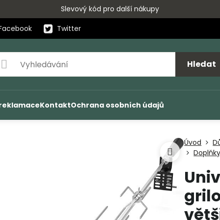
Slevový kód pro další nákupy
Facebook
Twitter
Hledat
 reklamace
Kontakt
Ochrana osobních údajů
Úvod
D
Doplňky
Univ
gril
větš