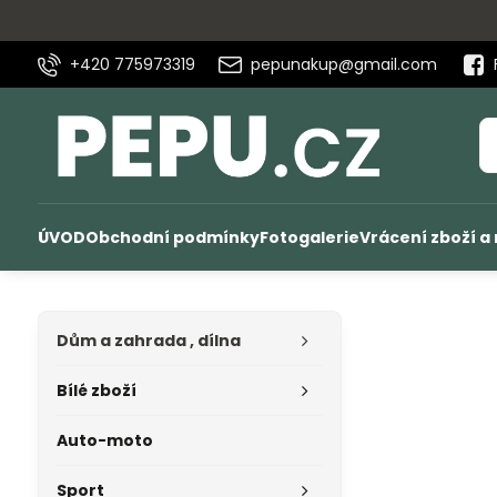
+420 775973319
pepunakup@gmail.com
ÚVOD
Obchodní podmínky
Fotogalerie
Vrácení zboží a
Dům a zahrada , dílna
Bílé zboží
Auto-moto
Sport