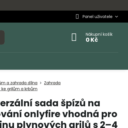
Panel uživatele
Nákupní košík
0 Kč
ům a zahrada dílna
Zahrada
 ke grilům a krbům
erzální sada špízů na
ování onlyfire vhodná pro
inu plynových grilů s 2–4