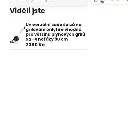
Viděli jste
Univerzální sada špízů na
grilování onlyfire vhodná
pro většinu plynových grilů
s 2–4 hořáky 90 cm
2390 Kč