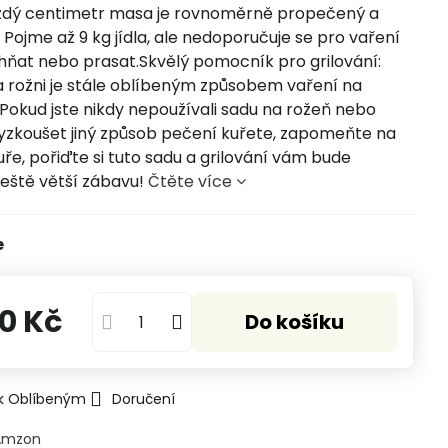
ždý centimetr masa je rovnoměrně propečený a
 Pojme až 9 kg jídla, ale nedoporučuje se pro vaření
ehňat nebo prasat.Skvělý pomocník pro grilování:
a rožni je stále oblíbeným způsobem vaření na
Pokud jste nikdy nepoužívali sadu na rožeň nebo
yzkoušet jiný způsob pečení kuřete, zapomeňte na
uře, pořiďte si tuto sadu a grilování vám bude
ještě větší zábavu!
Čtěte více
e
0 Kč
Do košíku
 k Oblíbeným
Doručení
Amzon