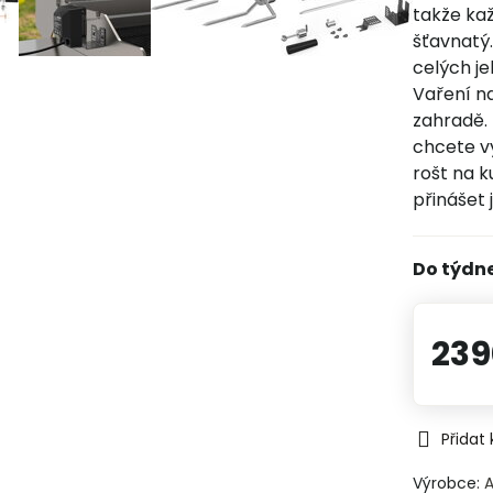
takže ka
šťavnatý.
celých j
Vaření n
zahradě. 
chcete v
rošt na k
přinášet 
Do týdn
239
Přidat
Výrobce: