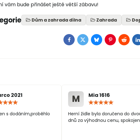
ní vám bude přinášet ještě větší zábavu!
tegorie
Dům a zahrada dílna
Zahrada
Dop
Facebook
Twitter
Bluesky
Pinterest
Reddit
L
rco 2021
Mia 1616
M
Hodnocení:
Hodn
5
5
/
/
en s dodáním,proběhlo
Herní židle byla doručena do dvo
5
5
dnů za výhodnou cenu, spokojen