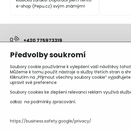
klasická záruka! Doporučil jsem tento
e-shop (Pepu.cz) svým známým!
+420 775973319
Předvolby soukromí
pepunakup​@gmail​.com
Soubory cookie používáme k vylepšení vaší návštěvy tohot
Objednávky
Můžeme k tomu použít nástroje a služby třetích stran a 
Kliknutím na „Přijmout všechny soubory cookie“ vyjadřujet
Stav objednávky
upravit své preference
Soubory cookies ke zlepšení relevanci reklam využívá služb
odkaz na podmínky zpracování.
https://business.safety.google/privacy/