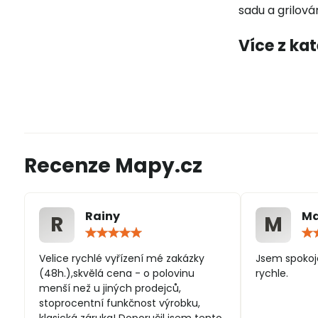
sadu a grilová
Více z ka
Recenze Mapy.cz
Rainy
Ma
R
M
Hodnocení:
5
/
Velice rychlé vyřízení mé zakázky
Jsem spokoj
5
(48h.),skvělá cena - o polovinu
rychle.
menší než u jiných prodejců,
stoprocentní funkčnost výrobku,