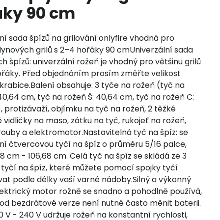
áky 90 cm
ní sada špízů na grilování onlyfire vhodná pro
lynových grilů s 2–4 hořáky 90 cmUniverzální sada
ch špízů: univerzální rožeň je vhodný pro většinu grilů
ořáky. Před objednáním prosím změřte velikost
 krabice.Balení obsahuje: 3 tyče na rožeň (tyč na
40,64 cm, tyč na rožeň Š: 40,64 cm, tyč na rožeň C:
, protizávaží, objímku na tyč na rožeň, 2 těžké
 vidličky na maso, zátku na tyč, rukojeť na rožeň,
rouby a elektromotor.Nastavitelná tyč na špíz: se
ní čtvercovou tyčí na špíz o průměru 5/16 palce,
28 cm - 106,68 cm. Celá tyč na špíz se skládá ze 3
tyčí na špíz, které můžete pomocí spojky tyčí
at podle délky vaší varné nádoby.Silný a výkonný
lektrický motor rožně se snadno a pohodlně používá,
 od bezdrátové verze není nutné často měnit baterii.
 V - 240 V udržuje rožeň na konstantní rychlosti,