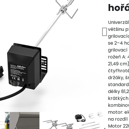
hoř
Univerzál
většinu p
grilovací
se 2–4 h
grilovací
rožeň A: 
21,49 cm)
čtyřhroté
držáky, š
standard
délky 81,
krátkých 
kombinov
motor: e
na rozdíl
Motor 220