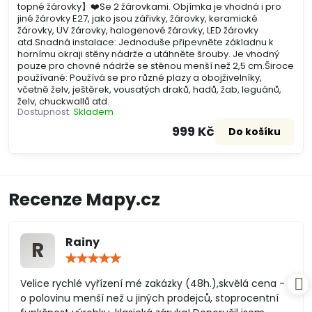
topné žárovky】❤️Se 2 žárovkami. Objímka je vhodná i pro
jiné žárovky E27, jako jsou zářivky, žárovky, keramické
žárovky, UV žárovky, halogenové žárovky, LED žárovky
atd.Snadná instalace: Jednoduše připevněte základnu k
hornímu okraji stěny nádrže a utáhněte šrouby. Je vhodný
pouze pro chovné nádrže se stěnou menší než 2,5 cm.Široce
používané: Používá se pro různé plazy a obojživelníky,
včetně želv, ještěrek, vousatých draků, hadů, žab, leguánů,
želv, chuckwallů atd.
Dostupnost:
Skladem
999 Kč
Do košíku
Recenze Mapy.cz
Rainy
R
Hodnocení:
5
/
Velice rychlé vyřízení mé zakázky (48h.),skvělá cena -
5
o polovinu menší než u jiných prodejců, stoprocentní