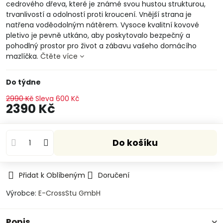
cedrového dřeva, které je známé svou hustou strukturou,
trvanlivostí a odolností proti kroucení. Vnější strana je
natřena voděodolným nátěrem. Vysoce kvalitní kovové
pletivo je pevně utkáno, aby poskytovalo bezpečný a
pohodlný prostor pro život a zábavu vašeho domácího
mazlíčka.
Čtěte více
Do týdne
2990 Kč
Sleva
600 Kč
2390 Kč
Do košíku
Přidat k Oblíbeným
Doručení
Výrobce:
E-CrossStu GmbH​
Popis