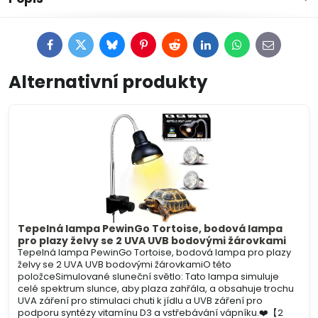
Facebook
Twitter
Bluesky
Pinterest
Reddit
LinkedIn
WhatsApp
E-
mail
Alternativní produkty
Tepelná lampa PewinGo Tortoise, bodová lampa
pro plazy želvy se 2 UVA UVB bodovými žárovkami
Tepelná lampa PewinGo Tortoise, bodová lampa pro plazy
želvy se 2 UVA UVB bodovými žárovkamiO této
položceSimulované sluneční světlo: Tato lampa simuluje
celé spektrum slunce, aby plaza zahřála, a obsahuje trochu
UVA záření pro stimulaci chuti k jídlu a UVB záření pro
podporu syntézy vitamínu D3 a vstřebávání vápníku.❤️【2