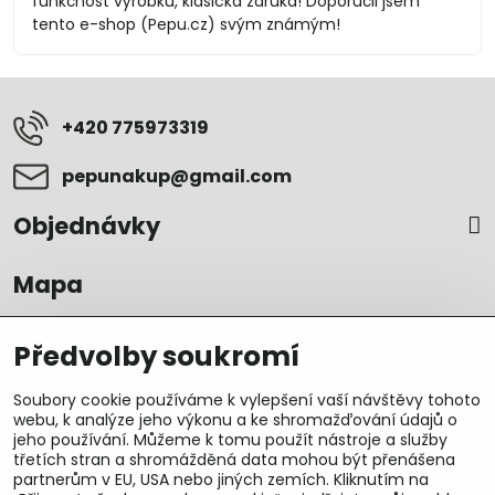
funkčnost výrobku, klasická záruka! Doporučil jsem
tento e-shop (Pepu.cz) svým známým!
+420 775973319
pepunakup​@gmail​.com
Objednávky
Mapa
Předvolby soukromí
Soubory cookie používáme k vylepšení vaší návštěvy tohoto
webu, k analýze jeho výkonu a ke shromažďování údajů o
jeho používání. Můžeme k tomu použít nástroje a služby
třetích stran a shromážděná data mohou být přenášena
partnerům v EU, USA nebo jiných zemích. Kliknutím na