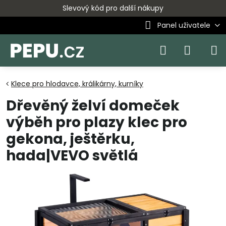
Slevový kód pro další nákupy
Panel uživatele
Klece pro hlodavce, králikárny, kurníky
Dřevěný želví domeček
výběh pro plazy klec pro
gekona, ještěrku,
hada|VEVO světlá