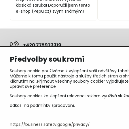
klasická záruka! Doporučil jsem tento
e-shop (Pepu.cz) svým známým!
+420 775973319
Předvolby soukromí
pepunakup​@gmail​.com
Soubory cookie používáme k vylepšení vaší návštěvy tohot
Objednávky
Můžeme k tomu použít nástroje a služby třetích stran a 
Kliknutím na „Přijmout všechny soubory cookie“ vyjadřujet
Stav objednávky
upravit své preference
Soubory cookies ke zlepšení relevanci reklam využívá služb
odkaz na podmínky zpracování.
https://business.safety.google/privacy/