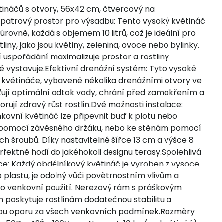
tináčů s otvory, 56x42 cm, čtvercový na
3patrový prostor pro výsadbu: Tento vysoký květináč
i úrovně, každá s objemem 10 litrů, což je ideální pro
tliny, jako jsou květiny, zelenina, ovoce nebo bylinky.
í uspořádání maximalizuje prostor a rostliny
ě vystavuje.Efektivní drenážní systém: Tyto vysoké
 květináče, vybavené několika drenážními otvory ve
šťují optimální odtok vody, chrání před zamokřením a
rují zdravý růst rostlin.Dvě možnosti instalace:
kovní květináč lze připevnit buď k plotu nebo
 pomocí závěsného držáku, nebo ke stěnám pomocí
h šroubů. Díky nastavitelné šířce 13 cm a výšce 8
fektně hodí do jakéhokoli designu terasy.Spolehlivá
ce: Každý obdélníkový květináč je vyroben z vysoce
o plastu, je odolný vůči povětrnostním vlivům a
pro venkovní použití. Nerezový rám s práškovým
 poskytuje rostlinám dodatečnou stabilitu a
vou oporu za všech venkovních podmínek.Rozměry