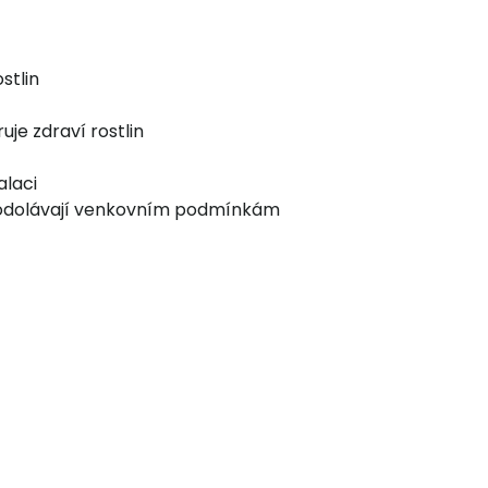
stlin
je zdraví rostlin
alaci
m odolávají venkovním podmínkám