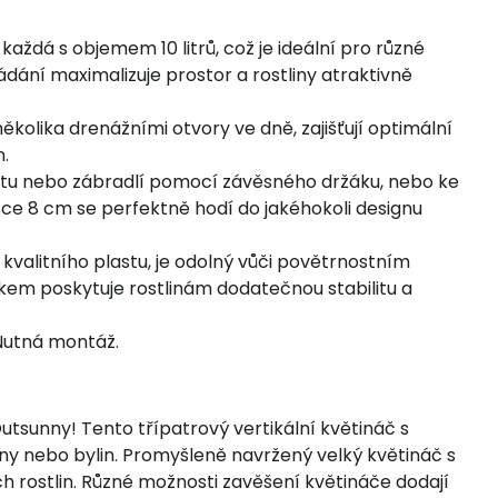
každá s objemem 10 litrů, což je ideální pro různé
ořádání maximalizuje prostor a rostliny atraktivně
kolika drenážními otvory ve dně, zajišťují optimální
n.
lotu nebo zábradlí pomocí závěsného držáku, nebo ke
ce 8 cm se perfektně hodí do jakéhokoli designu
kvalitního plastu, je odolný vůči povětrnostním
ikem poskytuje rostlinám dodatečnou stabilitu a
 Nutná montáž.
sunny! Tento třípatrový vertikální květináč s
ny nebo bylin. Promyšleně navržený velký květináč s
h rostlin. Různé možnosti zavěšení květináče dodají