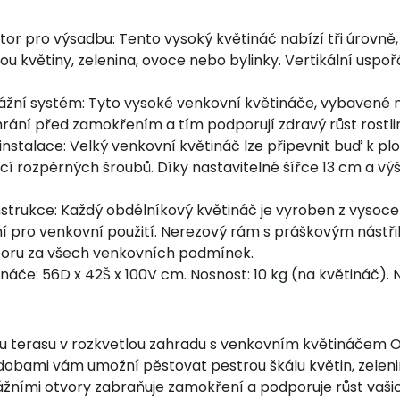
or pro výsadbu: Tento vysoký květináč nabízí tři úrovně, 
 jsou květiny, zelenina, ovoce nebo bylinky. Vertikální usp
ážní systém: Tyto vysoké venkovní květináče, vybavené ně
hrání před zamokřením a tím podporují zdravý růst rostli
instalace: Velký venkovní květináč lze připevnit buď k p
 rozpěrných šroubů. Díky nastavitelné šířce 13 cm a výš
strukce: Každý obdélníkový květináč je vyroben z vysoce 
lní pro venkovní použití. Nerezový rám s práškovým nástř
poru za všech venkovních podmínek.
náče: 56D x 42Š x 100V cm. Nosnost: 10 kg (na květináč).
 terasu v rozkvetlou zahradu s venkovním květináčem Out
ádobami vám umožní pěstovat pestrou škálu květin, zeleni
ážními otvory zabraňuje zamokření a podporuje růst vašic