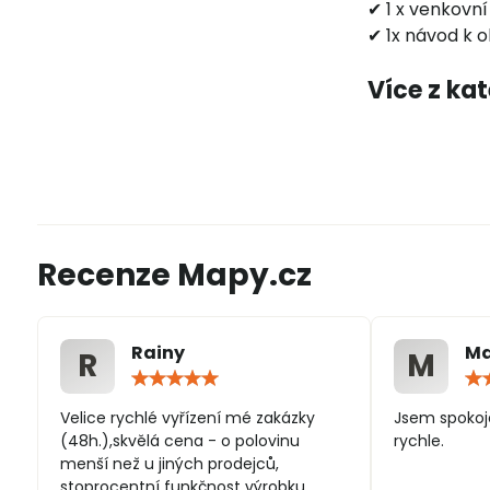
✔ 1 x venkovní
✔ 1x návod k 
Více z ka
Recenze Mapy.cz
Rainy
Ma
R
M
Hodnocení:
5
/
Velice rychlé vyřízení mé zakázky
Jsem spokoj
5
(48h.),skvělá cena - o polovinu
rychle.
menší než u jiných prodejců,
stoprocentní funkčnost výrobku,