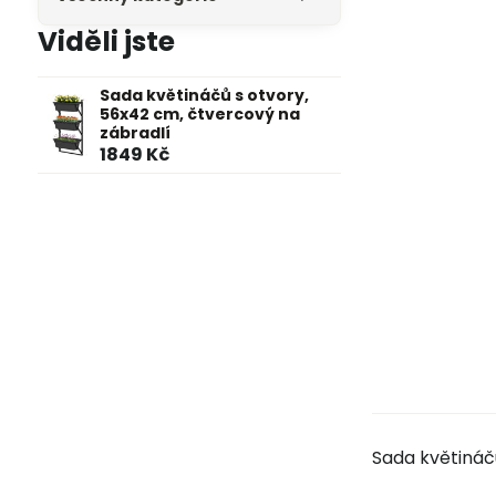
Viděli jste
Sada květináčů s otvory,
56x42 cm, čtvercový na
zábradlí
1849 Kč
Sada květináč