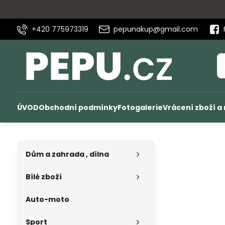
+420 775973319
pepunakup@gmail.com
ÚVOD
Obchodní podmínky
Fotogalerie
Vrácení zboží a
Dům a zahrada , dílna
Bílé zboží
Auto-moto
Sport