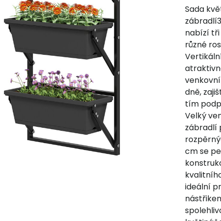
Sada kvě
zábradlí
nabízí tř
různé ros
Vertikáln
atraktivn
venkovní
dně, zaji
tím podpo
Velký ven
zábradlí
rozpěrnýc
cm se per
konstruk
kvalitníh
ideální 
nástřikem
spolehli