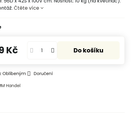
: 56D x 42Š x 100V cm. Nosnost: 10 kg (na květináč).
ontáž.
Čtěte více
e
9 Kč
Do košíku
 k Oblíbeným
Doručení
MM Handel