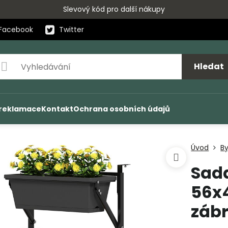
Slevový kód pro další nákupy
Facebook
Twitter
Hledat
 reklamace
Kontakt
Ochrana osobních údajů
Úvod
By
Sada
56x4
zábr