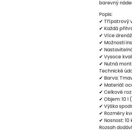
barevný nádech
Popis:
✔ Třípatrový v
✔ Každá přihrá
✔ Více drenážn
✔ Možnosti ins
✔ Nastavitelná
✔ Vysoce kval
✔ Nutná mont
Technické úda
✔ Barva: Tma
✔ Materiál: oce
✔ Celkové roz
✔ Objem: 10 l
✔ Výška spodn
✔ Rozměry květ
✔ Nosnost: 10
Rozsah dodáv