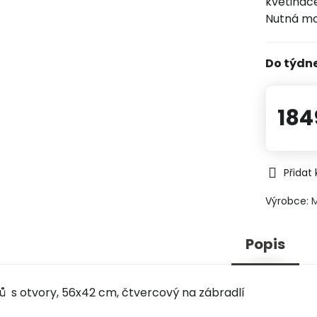
květináče
Nutná m
Do týdn
184
Přidat
Výrobce:
Popis
ů s otvory, 56x42 cm, čtvercový na zábradlí