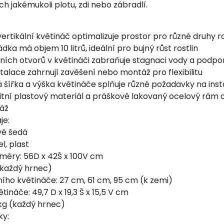
 jakémukoli plotu, zdi nebo zábradlí.
ertikální květináč optimalizuje prostor pro různé druhy ro
dka má objem 10 litrů, ideální pro bujný růst rostlin
ích otvorů v květináči zabraňuje stagnaci vody a podporu
talace zahrnují zavěšení nebo montáž pro flexibilitu
 šířka a výška květináče splňuje různé požadavky na inst
itní plastový materiál a práškově lakovaný ocelový rá
áž
je:
vě šedá
l, plast
měry: 56D x 42Š x 100V cm
 (každý hrnec)
ího květináče: 27 cm, 61 cm, 95 cm (k zemi)
ináče: 49,7 D x 19,3 Š x 15,5 V cm
 kg (každý hrnec)
ky: