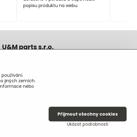
popisu produktu na webu.
U&M parts s.r.o.
U Zastávky 150, Horní Staré Město
54102 Trutnov, ČR
IČ 25930184
 používání.
DIČ CZ25930184
o jiných zemích.
ču.2500391705/2010
é informace nebo
ču.274268215/0300
Přijmout všechny cookies
Ukázat podrobnosti