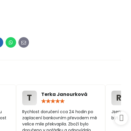
inkedIn
WhatsApp
E-
mail
Terka Janourková
T
R
ocení:
Hodnocení:
5
/
u
Rychlost doručení cca 24 hodin po
Jsem spo
5
ost
zaplacení bankovním převodem mě
být.
velice mile překvapila. Zboží bylo
doručeno v pořádku a odpovídalo