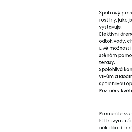
3patrový prost
rostliny, jako
vystavuje.
Efektivní dren
odtok vody, c
Dvě možnosti 
stěnám pomocí
terasy.
Spolehlivá kon
vlivům a ideá
spolehlivou o
Rozměry květi
Proměňte svou
10litrovými n
několika dren