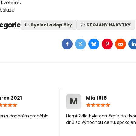
 květináč
obsluze
tegorie
Bydlení a doplňky
STOJANY NA KYTKY
Facebook
Twitter
Bluesky
Pinterest
Reddit
L
rco 2021
Mia 1616
M
Hodnocení:
Hodn
5
5
/
/
en s dodáním,proběhlo
Herní židle byla doručena do dvo
5
5
dnů za výhodnou cenu, spokojen