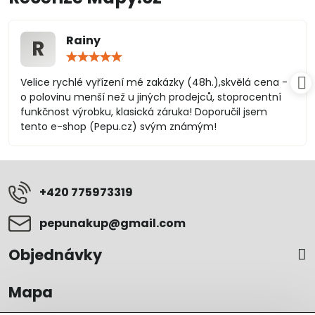
Rainy
R
Hodnocení:
5
/
Velice rychlé vyřízení mé zakázky (48h.),skvělá cena -
5
o polovinu menší než u jiných prodejců, stoprocentní
funkčnost výrobku, klasická záruka! Doporučil jsem
tento e-shop (Pepu.cz) svým známým!
+420 775973319
pepunakup​@gmail​.com
Objednávky
Mapa