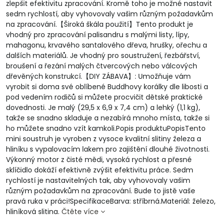
zlepšit efektivitu zpracování. Kromě toho je možné nastavit
sedm rychlostí, aby vyhovovaly vašim různým požadavkům
na zpracování.【Široká škála použití】Tento produkt je
vhodný pro zpracování palisandru s malými listy, lípy,
mahagonu, krvavého santalového dřeva, hrušky, ořechu a
dalších materiálů. Je vhodný pro soustružení, řezbářství,
broušení a řezání malých čtvercových nebo válcových
dřevěných konstrukcí.【DIY ZÁBAVA】: Umožňuje vám
vyrobit si doma své oblíbené Buddhovy korálky dle libosti a
pod vedením rodičů si můžete procvičit dětské praktické
dovednosti. Je malý (29,5 x 6,9 x 7,4 cm) a lehký (1,1 kg),
takže se snadno skladuje a nezabírá mnoho místa, takže si
ho můžete snadno vzít kamkoli.Popis produktuPopisTento
mini soustruh je vyroben z vysoce kvalitní slitiny železa a
hliníku s vypalovacím lakem pro zajištění dlouhé životnosti.
Výkonný motor z čisté mědi, vysoká rychlost a přesné
sklíčidlo dokáží efektivně zvýšit efektivitu práce. Sedm
rychlostí je nastavitelných tak, aby vyhovovaly vašim
různým požadavkům na zpracování. Bude to jistě vaše
pravá ruka v práci!SpecifikaceBarva: stříbrná.Materiál: železo,
hliníková slitina.
Čtěte více