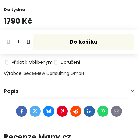
Do týdne
1790 Kč
Do košíku
Přidat k Oblíbeným
Doručení
Výrobce:
Sea&Mew Consulting GmbH
Popis
Facebook
Twitter
Bluesky
Pinterest
Reddit
LinkedIn
WhatsApp
E-
mail
Recenze Mapy.cz