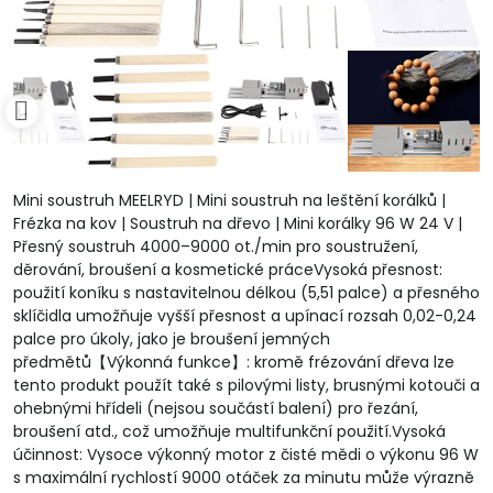
Mini soustruh MEELRYD | Mini soustruh na leštění korálků |
Frézka na kov | Soustruh na dřevo | Mini korálky 96 W 24 V |
Přesný soustruh 4000–9000 ot./min pro soustružení,
děrování, broušení a kosmetické práceVysoká přesnost:
použití koníku s nastavitelnou délkou (5,51 palce) a přesného
sklíčidla umožňuje vyšší přesnost a upínací rozsah 0,02-0,24
palce pro úkoly, jako je broušení jemných
předmětů【Výkonná funkce】: kromě frézování dřeva lze
tento produkt použít také s pilovými listy, brusnými kotouči a
ohebnými hřídeli (nejsou součástí balení) pro řezání,
broušení atd., což umožňuje multifunkční použití.Vysoká
účinnost: Vysoce výkonný motor z čisté mědi o výkonu 96 W
s maximální rychlostí 9000 otáček za minutu může výrazně