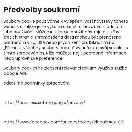
Předvolby soukromí
Soubory cookie používáme k vylepšení vaší návštěvy tohoto
webu, k analýze jeho výkonu a ke shromažďování údajů o
jeho používání. Můžeme k tomu použít nástroje a služby
třetích stran a shromážděná data mohou být přenášena
partnerům v EU, USA nebo jiných zemích. Kliknutím na
„Přijmout všechny soubory cookie“ vyjadřujete svůj souhlas s
tímto zpracováním. Níže můžete najít podrobné informace
nebo upravit své preference
Soubory cookies ke zlepšení relevanci reklam využívá služba
U&M parts s.r.o.
Google Ads.
U Zastávky 150, Horní Staré Město
odkaz na podmínky zpracování.
54102 Trutnov, ČR
IČ 25930184
DIČ CZ25930184
https://business.safety.google/privacy/
ču.2500391705/2010
ču.274268215/0300
https://www.facebook.com/privacy/policy/?locale=cz-CR