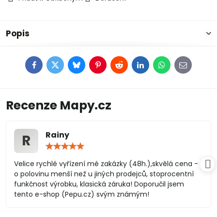
Popis
Facebook
Twitter
Bluesky
Pinterest
Reddit
LinkedIn
WhatsApp
E-
mail
Recenze Mapy.cz
Rainy
R
Hodnocení:
5
/
Velice rychlé vyřízení mé zakázky (48h.),skvělá cena -
5
o polovinu menší než u jiných prodejců, stoprocentní
funkčnost výrobku, klasická záruka! Doporučil jsem
tento e-shop (Pepu.cz) svým známým!