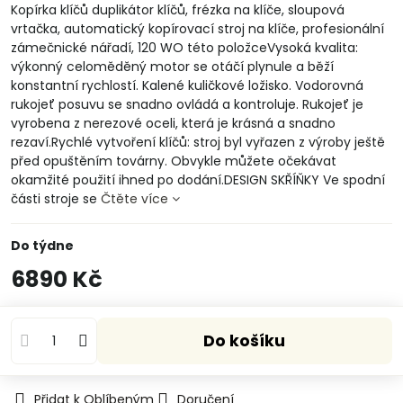
Kopírka klíčů duplikátor klíčů, frézka na klíče, sloupová
vrtačka, automatický kopírovací stroj na klíče, profesionální
zámečnické nářadí, 120 WO této položceVysoká kvalita:
výkonný celoměděný motor se otáčí plynule a běží
konstantní rychlostí. Kalené kuličkové ložisko. Vodorovná
rukojeť posuvu se snadno ovládá a kontroluje. Rukojeť je
vyrobena z nerezové oceli, která je krásná a snadno
rezaví.Rychlé vytvoření klíčů: stroj byl vyřazen z výroby ještě
před opuštěním továrny. Obvykle můžete očekávat
okamžité použití ihned po dodání.DESIGN SKŘÍŇKY Ve spodní
části stroje se
Čtěte více
Do týdne
6890 Kč
Do košíku
Přidat k Oblíbeným
Doručení