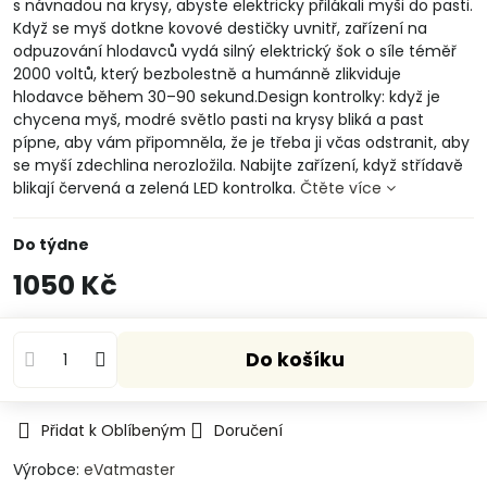
s návnadou na krysy, abyste elektricky přilákali myši do pasti.
Když se myš dotkne kovové destičky uvnitř, zařízení na
odpuzování hlodavců vydá silný elektrický šok o síle téměř
2000 voltů, který bezbolestně a humánně zlikviduje
hlodavce během 30–90 sekund.Design kontrolky: když je
chycena myš, modré světlo pasti na krysy bliká a past
pípne, aby vám připomněla, že je třeba ji včas odstranit, aby
se myší zdechlina nerozložila. Nabijte zařízení, když střídavě
blikají červená a zelená LED kontrolka.
Čtěte více
Do týdne
1050 Kč
Do košíku
Přidat k Oblíbeným
Doručení
Výrobce:
eVatmaster