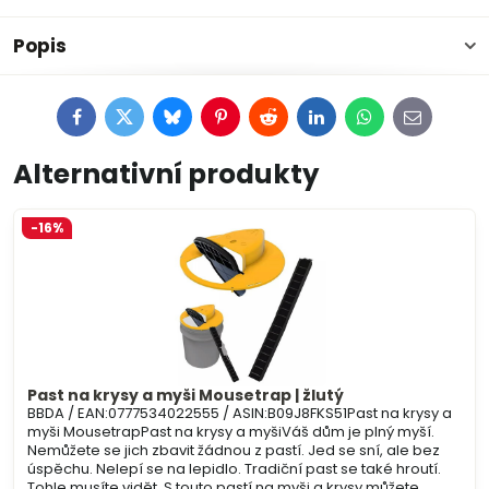
Popis
Facebook
Twitter
Bluesky
Pinterest
Reddit
LinkedIn
WhatsApp
E-
mail
Alternativní produkty
-16%
Past na krysy a myši Mousetrap | žlutý
BBDA / EAN:0777534022555 / ASIN:B09J8FKS51Past na krysy a
myši MousetrapPast na krysy a myšiVáš dům je plný myší.
Nemůžete se jich zbavit žádnou z pastí. Jed se sní, ale bez
úspěchu. Nelepí se na lepidlo. Tradiční past se také hroutí.
Tohle musíte vidět. S touto pastí na myši a krysy můžete