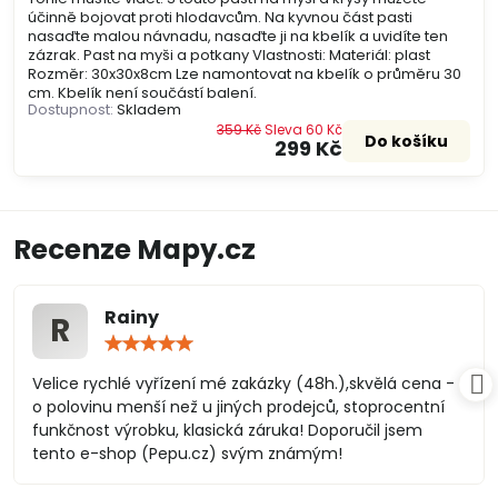
účinně bojovat proti hlodavcům. Na kyvnou část pasti
nasaďte malou návnadu, nasaďte ji na kbelík a uvidíte ten
zázrak. Past na myši a potkany Vlastnosti: Materiál: plast
Rozměr: 30x30x8cm Lze namontovat na kbelík o průměru 30
cm. Kbelík není součástí balení.
Dostupnost:
Skladem
359 Kč
Sleva 60 Kč
Do košíku
299 Kč
Recenze Mapy.cz
Rainy
R
Hodnocení:
5
/
Velice rychlé vyřízení mé zakázky (48h.),skvělá cena -
5
o polovinu menší než u jiných prodejců, stoprocentní
funkčnost výrobku, klasická záruka! Doporučil jsem
tento e-shop (Pepu.cz) svým známým!