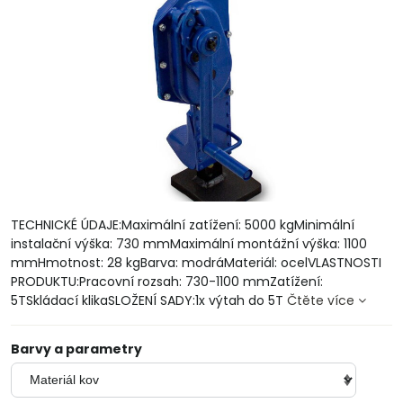
TECHNICKÉ ÚDAJE:Maximální zatížení: 5000 kgMinimální
instalační výška: 730 mmMaximální montážní výška: 1100
mmHmotnost: 28 kgBarva: modráMateriál: ocelVLASTNOSTI
PRODUKTU:Pracovní rozsah: 730-1100 mmZatížení:
5TSkládací klikaSLOŽENÍ SADY:1x výtah do 5T
Čtěte více
Barvy a parametry