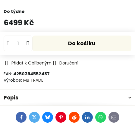
Do týdne
6499 Kč
Do košíku
Přidat k Oblíbeným
Doručení
EAN:
4250394552487
Výrobce:
MB TRADE
Popis
Facebook
Twitter
Bluesky
Pinterest
Reddit
LinkedIn
WhatsApp
E-
mail