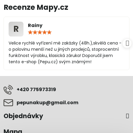
Recenze Mapy.cz
Rainy
R
Hodnocení:
5
/
Velice rychlé vyřízení mé zakázky (48h.),skvělá cena -
5
o polovinu menší než u jiných prodejců, stoprocentní
funkčnost výrobku, klasická záruka! Doporučil jsem
tento e-shop (Pepu.cz) svým známým!
+420 775973319
pepunakup​@gmail​.com
Objednávky
Mapa