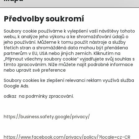
Předvolby soukromí
Soubory cookie používáme k vylepšení vaší návštěvy tohoto
webu, k analýze jeho výkonu a ke shromažďování údajů o
jeho používání. Můžeme k tomu použít nástroje a služby
třetích stran a shromážděná data mohou být přenášena
partnerům v EU, USA nebo jiných zemích. Kliknutím na
„Přijmout všechny soubory cookie“ vyjadřujete svůj souhlas s
tímto zpracováním. Níže můžete najít podrobné informace
nebo upravit své preference
Soubory cookies ke zlepšení relevanci reklam využívá služba
U&M parts s.r.o.
Google Ads.
odkaz na podmínky zpracování.
U Zastávky 150, Horní Staré Město
54102 Trutnov, ČR
IČ 25930184
DIČ CZ25930184
https://business.safety.google/privacy/
ču.2500391705/2010
ču.274268215/0300
https://www.facebook.com/privacy/policy/?locale=cz-CR