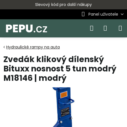
Slevový kód pro další nákupy
Panel uživatele
Hydraulické rampy na auta
Zvedák klikový dílenský
Bituxx nosnost 5 tun modrý
M18146 | modrý