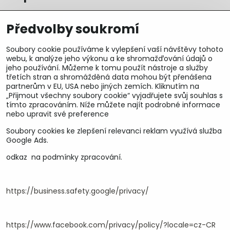
Předvolby soukromí
Soubory cookie používáme k vylepšení vaší návštěvy tohoto
webu, k analýze jeho výkonu a ke shromažďování údajů o
jeho používání. Můžeme k tomu použít nástroje a služby
třetích stran a shromážděná data mohou být přenášena
partnerům v EU, USA nebo jiných zemích. Kliknutím na
„Přijmout všechny soubory cookie“ vyjadřujete svůj souhlas s
tímto zpracováním. Níže můžete najít podrobné informace
nebo upravit své preference
Soubory cookies ke zlepšení relevanci reklam využívá služba
U&M parts s.r.o.
Google Ads.
U Zastávky 150, Horní Staré Město
odkaz na podmínky zpracování.
54102 Trutnov, ČR
IČ 25930184
DIČ CZ25930184
https://business.safety.google/privacy/
ču.2500391705/2010
ču.274268215/0300
https://www.facebook.com/privacy/policy/?locale=cz-CR