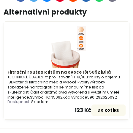
mail
Alternativní produkty
Filtrační rouška k lisům na ovoce 18l 5092 |Bílá
TECHNICKÉ ÚDAJE:Filtr pro lisování FP18/18LPro lisy o objemu
18LMateriál filtračního média vysoké kvalityVýrobky
zobrazené na fotografiích se mohou mírně lišit od
skutečnosti.Část aranžmá byla vytvořena s využitím umělé
inteligence.SymbolHON5092Kód výrobce5901292625092
Dostupnost:
Skladem
123 Kč
Do košíku