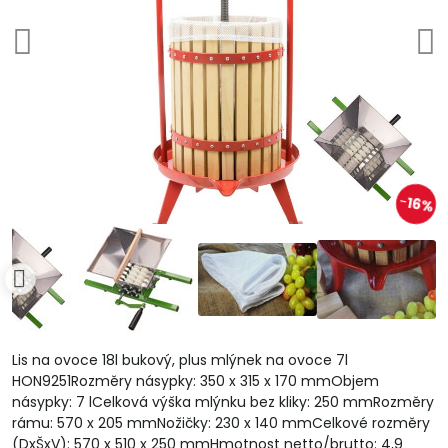
16%
Lis na ovoce 18l bukový, plus mlýnek na ovoce 7l
HON9251Rozměry násypky: 350 x 315 x 170 mmObjem
násypky: 7 lCelková výška mlýnku bez kliky: 250 mmRozměry
rámu: 570 x 205 mmNožičky: 230 x 140 mmCelkové rozměry
(DxŠxV): 570 x 510 x 250 mmHmotnost netto/brutto: 4,9