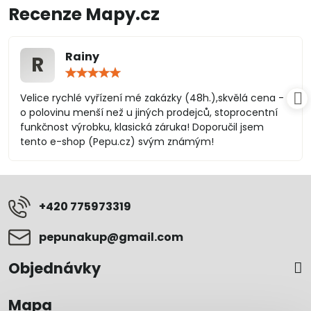
Recenze Mapy.cz
Rainy
R
Hodnocení:
5
/
Velice rychlé vyřízení mé zakázky (48h.),skvělá cena -
5
o polovinu menší než u jiných prodejců, stoprocentní
funkčnost výrobku, klasická záruka! Doporučil jsem
tento e-shop (Pepu.cz) svým známým!
+420 775973319
pepunakup​@gmail​.com
Objednávky
Mapa