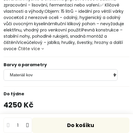
zpracování – lisování, fermentaci nebo vaření.✅ Klíčové
vlastnosti a výhody:Objem: 15 litrů – ideální pro větší várky
ovoceKoš z nerezové oceli – odolný, hygienický a odolný
vůči ovocným kyselinámRuční klikový pohon – nevyžaduje
elektřinu, vhodný pro venkovní použitíPevná konstrukce –
stabilní nohy, pohodlné rukojeti, snadná montáž a
čištěníVíceúčelový – jablka, hrušky, švestky, hrozny a další
ovoce
Čtěte více
Barvy a parametry
Do týdne
4250 Kč
Do košíku