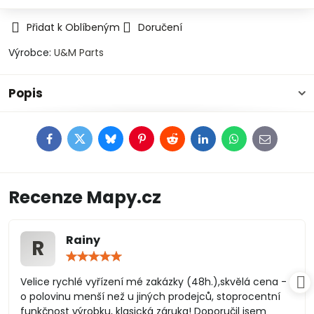
Přidat k Oblíbeným
Doručení
Výrobce:
U&M Parts
Popis
Facebook
Twitter
Bluesky
Pinterest
Reddit
LinkedIn
WhatsApp
E-
mail
Recenze Mapy.cz
Rainy
R
Hodnocení:
5
/
Velice rychlé vyřízení mé zakázky (48h.),skvělá cena -
5
o polovinu menší než u jiných prodejců, stoprocentní
funkčnost výrobku, klasická záruka! Doporučil jsem