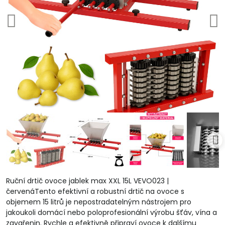
Ruční drtič ovoce jablek max XXL 15L VEVO023 |
červenáTento efektivní a robustní drtič na ovoce s
objemem 15 litrů je nepostradatelným nástrojem pro
jakoukoli domácí nebo poloprofesionální výrobu šťáv, vína a
zavařenin. Rychle a efektivně připraví ovoce k dalšímu