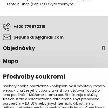
tento e-shop (Pepu.cz) svým známým!
+420 775973319
pepunakup​@gmail​.com
Objednávky
Mapa
Předvolby soukromí
Soubory cookie používáme k vylepšení vaší návštěvy tohoto
webu, k analýze jeho výkonu a ke shromažďování údajů o
jeho používání. Můžeme k tomu použít nástroje a služby
třetích stran a shromážděná data mohou být přenášena
partnerům v EU, USA nebo jiných zemích. Kliknutím na
„Přijmout všechny soubory cookie“ vyjadřujete svůj souhlas s