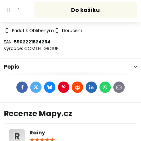
Do košíku
Přidat k Oblíbeným
Doručení
EAN:
5902221624254
Výrobce:
COMTEL GROUP
Popis
Facebook
Twitter
Bluesky
Pinterest
Reddit
LinkedIn
WhatsApp
E-
mail
Recenze Mapy.cz
Rainy
R
Hodnocení: