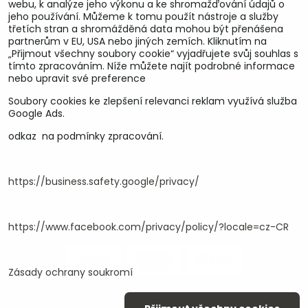
webu, k analýze jeho výkonu a ke shromažďování údajů o
jeho používání. Můžeme k tomu použít nástroje a služby
třetích stran a shromážděná data mohou být přenášena
partnerům v EU, USA nebo jiných zemích. Kliknutím na
„Přijmout všechny soubory cookie“ vyjadřujete svůj souhlas s
tímto zpracováním. Níže můžete najít podrobné informace
nebo upravit své preference
Soubory cookies ke zlepšení relevanci reklam využívá služba
U&M parts s.r.o.
Google Ads.
odkaz na podmínky zpracování.
U Zastávky 150, Horní Staré Město
54102 Trutnov, ČR
IČ 25930184
DIČ CZ25930184
https://business.safety.google/privacy/
ču.2500391705/2010
ču.274268215/0300
https://www.facebook.com/privacy/policy/?locale=cz-CR
Zásady ochrany soukromí
©
2026
Copyright