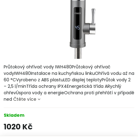
Průtokový ohřívač vody IWH480Průtokový ohřívač
vodyIWH480Instalace na kuchyňskou linkuOhřívá vodu až na
60 °CVyrobeno z ABS plastuLED displej teplotyPrůtok vody 2
– 2,5 l/minTřída ochrany IPX4Energetická třída ARychlý
ohřevÚspora vody a energieOchrana proti přehřátí v případě
ned
Čtěte více
Skladem
1020 Kč