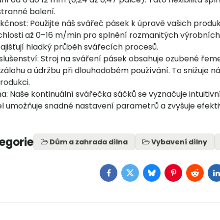
tranné balení.
kčnost: Použijte náš svářeč pásek k úpravě vašich prod
hlosti až 0–16 m/min pro splnění rozmanitých výrobníc
zajišťují hladký průběh svářecích procesů.
lušenství: Stroj na sváření pásek obsahuje ozubené řemeny
e zálohu a údržbu při dlouhodobém používání. To snižuje nák
rodukci.
a: Naše kontinuální svářečka sáčků se vyznačuje intuitiv
l umožňuje snadné nastavení parametrů a zvyšuje efektivi
tegorie
Dům a zahrada dílna
Vybavení dílny
Facebook
Twitter
Bluesky
Pinterest
Reddit
L