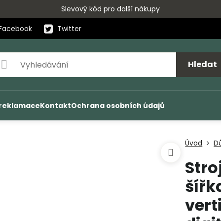
Slevový kód pro další nákupy
Facebook
Twitter
Hledat
 reklamace
Kontakt
Ochrana osobních údajů
Úvod
D
Stro
šířk
vert