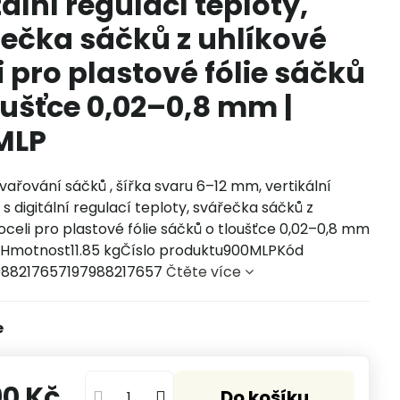
tální regulací teploty,
ečka sáčků z uhlíkové
i pro plastové fólie sáčků
oušťce 0,02–0,8 mm |
MLP
svařování sáčků , šířka svaru 6–12 mm, vertikální
s digitální regulací teploty, svářečka sáčků z
oceli pro plastové fólie sáčků o tloušťce 0,02–0,8 mm
motnost11.85 kgČíslo produktu900MLPKód
988217657197988217657
Čtěte více
e
0 Kč
Do košíku