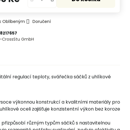
 k Oblíbeným
Doručení
88217657
E-CrossStu GmbH​
itální regulací teploty, svářečka sáčků z uhlíkové
soce výkonnou konstrukcí a kvalitními materiály pro
uhlíkové oceli zajišťuje konzistentní výkon bez koroze
se přizpůsobí různým typům sáčků s nastavitelnou
ňuje rozmanité potřeby svařování, zvyšuje efektivitu a