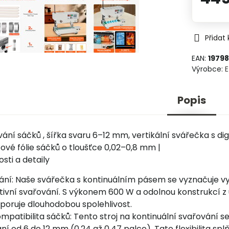
Přidat
EAN:
1979
Výrobce:
Popis
vání sáčků , šířka svaru 6–12 mm, vertikální svářečka s dig
tové fólie sáčků o tloušťce 0,02–0,8 mm |
sti a detaily
ání: Naše svářečka s kontinuálním pásem se vyznačuje vy
ktivní svařování. S výkonem 600 W a odolnou konstrukcí z 
dporuje dlouhodobou spolehlivost.
mpatibilita sáčků: Tento stroj na kontinuální svařování 
ní od 6 do 12 mm (0,24 až 0,47 palce). Tato flexibilita spl