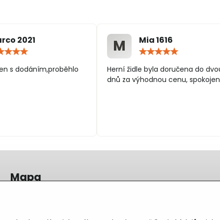
rco 2021
Mia 1616
M
Hodnocení:
Hodn
5
5
/
/
en s dodáním,proběhlo
Herní židle byla doručena do dvo
5
5
dnů za výhodnou cenu, spokojen
Mapa