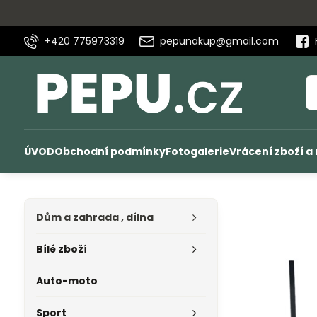
+420 775973319
pepunakup@gmail.com
ÚVOD
Obchodní podmínky
Fotogalerie
Vrácení zboží a
Dům a zahrada , dílna
Bílé zboží
Auto-moto
Sport