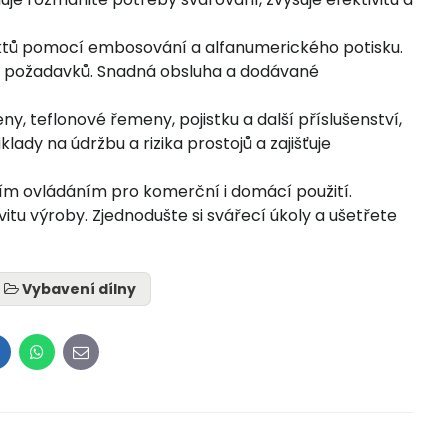
uktů pomocí embosování a alfanumerického potisku.
h požadavků. Snadná obsluha a dodávané
, teflonové řemeny, pojistku a další příslušenství,
lady na údržbu a rizika prostojů a zajišťuje
ním ovládáním pro komerční i domácí použití.
tu výroby. Zjednodušte si svářecí úkoly a ušetřete
Vybavení dílny
inkedIn
WhatsApp
E-
mail