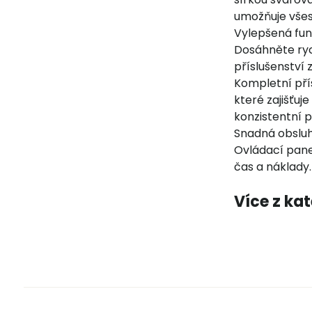
umožňuje všes
Vylepšená fun
Dosáhněte ryc
příslušenství 
Kompletní přís
které zajišťuj
konzistentní p
Snadná obsluh
Ovládací pane
čas a náklady.
Více z ka