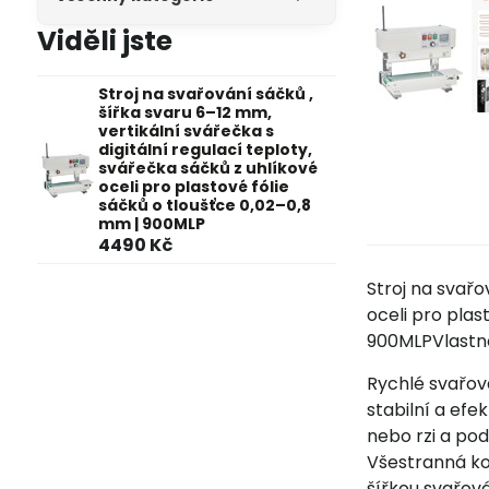
Viděli jste
Stroj na svařování sáčků ,
šířka svaru 6–12 mm,
vertikální svářečka s
digitální regulací teploty,
svářečka sáčků z uhlíkové
oceli pro plastové fólie
sáčků o tloušťce 0,02–0,8
mm | 900MLP
4490 Kč
Stroj na svařo
oceli pro plas
900MLPVlastno
Rychlé svařov
stabilní a efe
nebo rzi a po
Všestranná ko
šířkou svařová