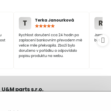
Terka Janourková
T
R
ocení:
Hodnocení:
5
/
u
Rychlost doručení cca 24 hodin po
Jsem spo
5
ost
zaplacení bankovním převodem mě
být.
velice mile překvapila. Zboží bylo
doručeno v pořádku a odpovídalo
popisu produktu na webu.
U&M parts s.r.o.
U Zastávky 150, Horní Staré Město
54102 Trutnov, ČR
IČ 25930184