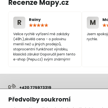
Recenze Mapy.cz
Rainy
Ma
R
M
Hodnocení:
5
/
Velice rychlé vyřízení mé zakázky
Jsem spokoj
5
(48h.),skvělá cena - o polovinu
rychle.
menší než u jiných prodejců,
stoprocentní funkčnost výrobku,
klasická záruka! Doporučil jsem tento
e-shop (Pepu.cz) svým známým!
+420 775973319
Předvolby soukromí
pepunakup​@gmail​.com