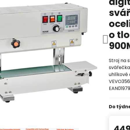
digi
svář
ocel
o tl
900
Stroj na 
svářečka 
uhlíkové 
VEVO356H
EAN0197
Do týdn
449