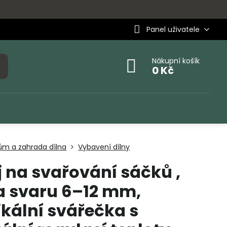
Panel uživatele
Nákupní košík
0 Kč
ům a zahrada dílna
Vybavení dílny
j na svařování sáčků ,
a svaru 6–12 mm,
ikální svářečka s