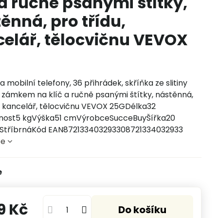
 a ručně psanými štítky,
ěnná, pro třídu,
elář, tělocvičnu VEVOX
a mobilní telefony, 36 přihrádek, skříňka ze slitiny
e zámkem na klíč a ručně psanými štítky, nástěnná,
u, kancelář, tělocvičnu VEVOX 25GDélka32
ost5 kgVýška51 cmVýrobceSucceBuyŠířka20
StříbrnáKód EAN872133403293308721334032933
ce
e
9 Kč
Do košíku