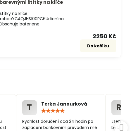
 barevnými štítky na klíče
títky na klíče
výrobceYCAQJHS100PC6Určenína
Obsahuje bateriene
2250 Kč
Do košíku
Terka Janourková
T
R
ocení:
Hodnocení:
5
/
u
Rychlost doručení cca 24 hodin po
Jsem spo
5
ost
zaplacení bankovním převodem mě
být.