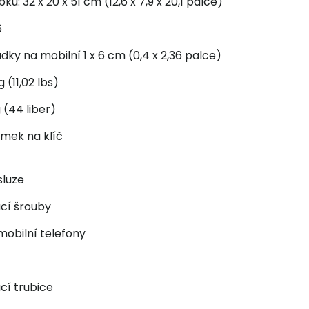
u: 32 x 20 x 51 cm (12,6 x 7,9 x 20,1 palce)
6
ádky na mobilní 1 x 6 cm (0,4 x 2,36 palce)
 (11,02 lbs)
 (44 liber)
mek na klíč
sluze
ací šrouby
 mobilní telefony
cí trubice