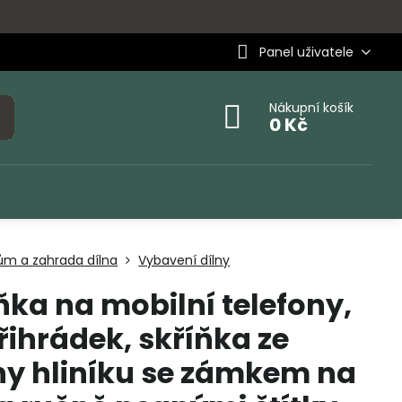
Panel uživatele
Nákupní košík
0 Kč
ům a zahrada dílna
Vybavení dílny
ňka na mobilní telefony,
řihrádek, skříňka ze
iny hliníku se zámkem na