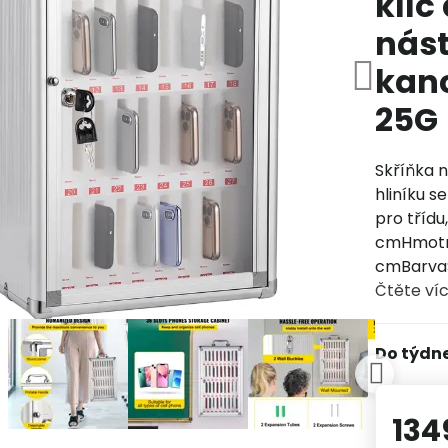
klíč
nást
kanc
25G
Skříňka n
hliníku s
pro tříd
cmHmotn
cmBarva
Čtěte ví
Do týdn
134