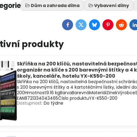
tegorie
Dům a zahrada dílna
Vybavení dílny
Facebook
Twitter
Bluesky
Pinterest
Reddit
L
tivní produkty
Skříňka na 200 klíčů, nastavitelná bezpečnost
organizér na klíče s 200 barevnými štítky a 4 
školy, kanceláře, hotelu YX-K550-200
Skříňka na 200 klíčů, nastavitelná bezpečnostní schránka
s 200 barevnými štítky a 4 kartotéčními lístky, ideální d
200Hmotnost9.16 kgBarvaBarevnáMateriálZinekVýrobc
EAN8721334043465Číslo produktuYX-K550-200
Dostupnost:
Do týdne