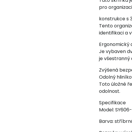
Tato skříňka j
pro organizaci
konstrukce s 
Tento organiz
identifikaci a 
Ergonomický d
Je vybaven dv
je všestranný 
Zvýšená bezp
Odolný hliník
Toto úložné ře
odolnost.
Specifikace
Model: SY606
Barva: stříbrn