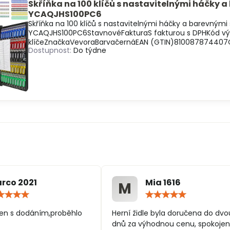
Skříňka na 100 klíčů s nastavitelnými háčky a
YCAQJHS100PC6
Skříňka na 100 klíčů s nastavitelnými háčky a barevnými š
YCAQJHS100PC6StavnovéFakturaS fakturou s DPHKód 
klíčeZnačkaVevoraBarvačernáEAN (GTIN)810087874407
Dostupnost:
Do týdne
rco 2021
Mia 1616
M
Hodnocení:
Hodn
5
5
/
/
en s dodáním,proběhlo
Herní židle byla doručena do dvo
5
5
dnů za výhodnou cenu, spokojen