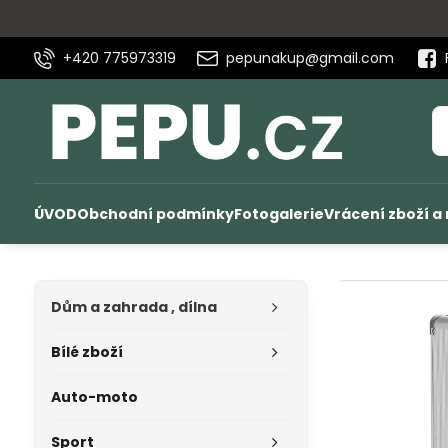
+420 775973319
pepunakup@gmail.com
ÚVOD
Obchodní podmínky
Fotogalerie
Vrácení zboží a
Dům a zahrada , dílna
Bílé zboží
Auto-moto
Sport