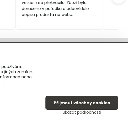
velice mile překvapila. Zboží bylo
doručeno v pořádku a odpovídalo
popisu produktu na webu.
U&M parts s.r.o.
U Zastávky 150, Horní Staré Město
 používání.
o jiných zemích.
54102 Trutnov, ČR
é informace nebo
IČ 25930184
DIČ CZ25930184
ču.2500391705/2010
ču.274268215/0300
Přijmout všechny cookies
Ukázat podrobnosti