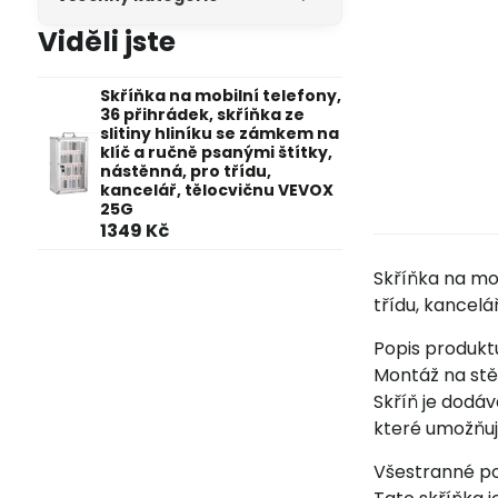
Viděli jste
Skříňka na mobilní telefony,
36 přihrádek, skříňka ze
slitiny hliníku se zámkem na
klíč a ručně psanými štítky,
nástěnná, pro třídu,
kancelář, tělocvičnu VEVOX
25G
1349 Kč
Skříňka na mob
třídu, kancel
Popis produkt
Montáž na st
Skříň je dodá
které umožňují 
Všestranné po