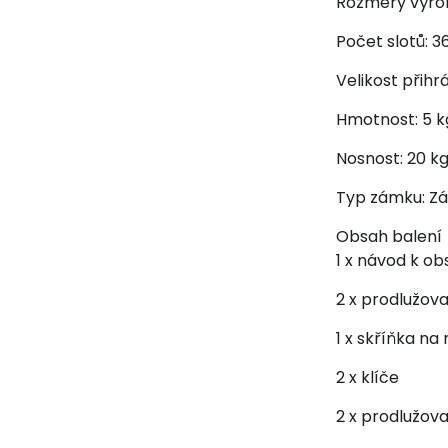
Rozměry výrobk
Počet slotů: 3
Velikost přihr
Hmotnost: 5 kg
Nosnost: 20 kg
Typ zámku: Zá
Obsah balení
1 x návod k ob
2 x prodlužov
1 x skříňka na
2 x klíče
2 x prodlužova