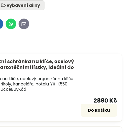
Vybavení dílny
inkedIn
WhatsApp
E-
mail
ní schránka na klíče, ocelový
kartotéčními lístky, ideální do
 na klíče, ocelový organizér na klíče
o školy, kanceláře, hotelu YX-K550-
eSucceBuyKód
2890 Kč
Do košíku