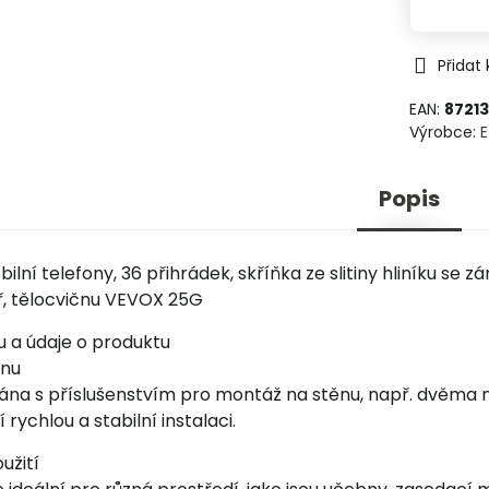
Přidat
EAN:
8721
Výrobce:
Popis
ilní telefony, 36 přihrádek, skříňka ze slitiny hliníku se
ář, tělocvičnu VEVOX 25G
u a údaje o produktu
ěnu
vána s příslušenstvím pro montáž na stěnu, např. dvěma 
rychlou a stabilní instalaci.
užití