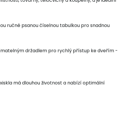
ístnosti, továrny, tělocvičny a koupelny, a je ideální
ckou ručně psanou číselnou tabulkou pro snadnou
matelným držadlem pro rychlý přístup ke dveřím -
exiskla má dlouhou životnost a nabízí optimální