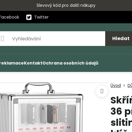
Slevový kód pro další nákupy
Facebook
Twitter
Hledat
 reklamace
Kontakt
Ochrana osobních údajů
Úvod
D
Skří
36 p
slit