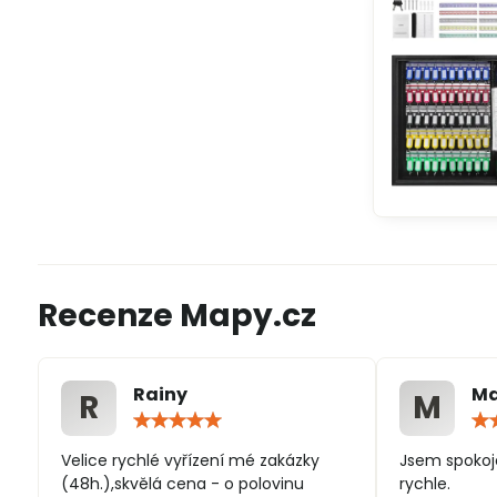
Recenze Mapy.cz
Rainy
Ma
R
M
Hodnocení:
5
/
Velice rychlé vyřízení mé zakázky
Jsem spokoj
5
(48h.),skvělá cena - o polovinu
rychle.