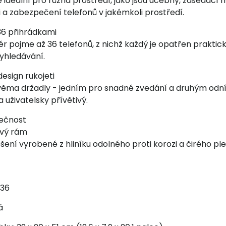
e ideální pro různá prostředí, jako jsou učebny, zasedací m
 a zabezpečení telefonů v jakémkoli prostředí.
36 přihrádkami
ér pojme až 36 telefonů, z nichž každý je opatřen prakti
vyhledávání.
esign rukojeti
ěma držadly - jedním pro snadné zvedání a druhým odní
a uživatelsky přívětivý.
ečnost
ový rám
šení vyrobené z hliníku odolného proti korozi a čirého pl
-36
á