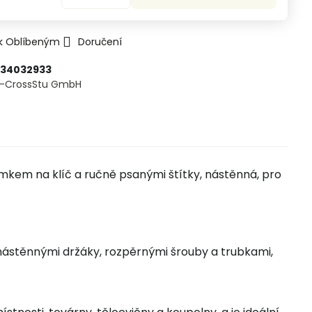
 k Oblíbeným
Doručení
334032933
E-CrossStu GmbH​
 zámkem na klíč a ručně psanými štítky, nástěnná, pro
nástěnnými držáky, rozpěrnými šrouby a trubkami,