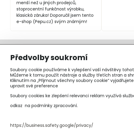
menší než u jiných prodejců,
stoprocentní funkčnost výrobku,
klasická záruka! Doporučil jsem tento
e-shop (Pepu.cz) svým známým!
Předvolby soukromí
+420 775973319
Soubory cookie používáme k vylepšení vaší návštěvy tohot
pepunakup​@gmail​.com
Můžeme k tomu použít nástroje a služby třetích stran a 
Kliknutím na „Přijmout všechny soubory cookie“ vyjadřujet
Objednávky
upravit své preference
Soubory cookies ke zlepšení relevanci reklam využívá služb
Stav objednávky
odkaz na podmínky zpracování.
https://business.safety.google/privacy/