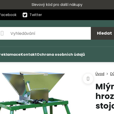
Slevový kód pro další nákupy
Facebook
Twitter
Hledat
 reklamace
Kontakt
Ochrana osobních údajů
Úvod
D
Mlýn
hroz
stoj