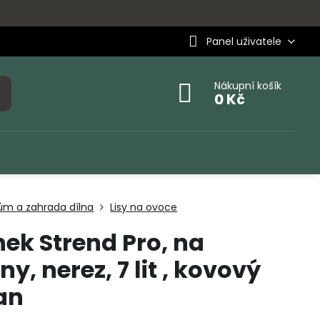
Panel uživatele
Nákupní košík
0 Kč
ům a zahrada dílna
Lisy na ovoce
ek Strend Pro, na
ny, nerez, 7 lit , kovový
an