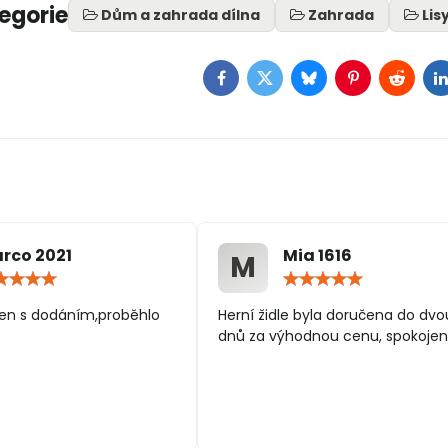
tegorie
Dům a zahrada dílna
Zahrada
Lis
Facebook
Twitter
Bluesky
Pinterest
Reddit
L
rco 2021
Mia 1616
M
Hodnocení:
Hodn
5
5
/
/
en s dodáním,proběhlo
Herní židle byla doručena do dvo
5
5
dnů za výhodnou cenu, spokojen