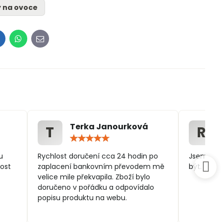
y na ovoce
inkedIn
WhatsApp
E-
mail
Terka Janourková
T
R
ocení:
Hodnocení:
5
/
u
Rychlost doručení cca 24 hodin po
Jsem spo
5
ost
zaplacení bankovním převodem mě
být.
velice mile překvapila. Zboží bylo
doručeno v pořádku a odpovídalo
popisu produktu na webu.