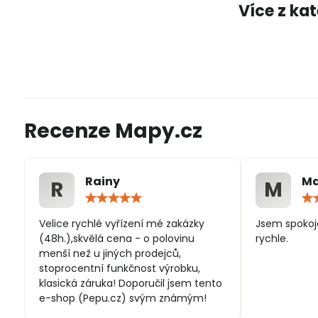
Více z ka
Recenze Mapy.cz
Rainy
Ma
R
M
Hodnocení:
5
/
Velice rychlé vyřízení mé zakázky
Jsem spokoj
5
(48h.),skvělá cena - o polovinu
rychle.
menší než u jiných prodejců,
stoprocentní funkčnost výrobku,
klasická záruka! Doporučil jsem tento
e-shop (Pepu.cz) svým známým!