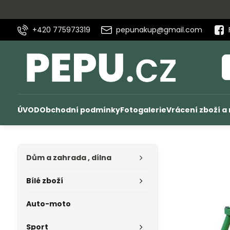
+420 775973319
pepunakup@gmail.com
ÚVOD
Obchodní podmínky
Fotogalerie
Vrácení zboží a
Dům a zahrada , dílna
Bílé zboží
Auto-moto
Sport