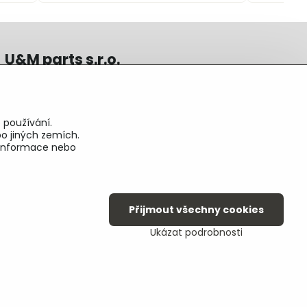
U&M parts s.r.o.
U Zastávky 150, Horní Staré Město
54102 Trutnov, ČR
IČ 25930184
 používání.
DIČ CZ25930184
o jiných zemích.
ču.2500391705/2010
é informace nebo
ču.274268215/0300
Přijmout všechny cookies
Ukázat podrobnosti