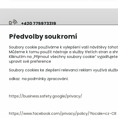
+420 775973319
Předvolby soukromí
pepunakup​@gmail​.com
Soubory cookie používáme k vylepšení vaší návštěvy tohot
Objednávky
Můžeme k tomu použít nástroje a služby třetích stran a 
Kliknutím na „Přijmout všechny soubory cookie“ vyjadřujet
Stav objednávky
upravit své preference
Soubory cookies ke zlepšení relevanci reklam využívá služb
odkaz na podmínky zpracování.
https://business.safety.google/privacy/
https://www.facebook.com/privacy/policy/?locale=cz-CR