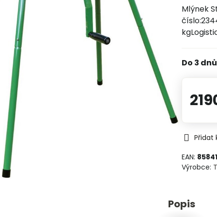
Mlýnek St
číslo:23
kgLogisti
Do 3 dn
219
Přidat
EAN:
8584
Výrobce:
T
Popis