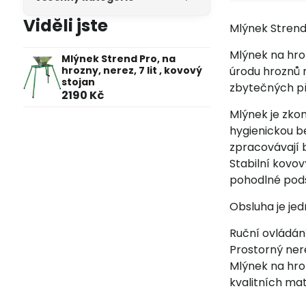
Viděli jste
Mlýnek Strend 
Mlýnek na hro
Mlýnek Strend Pro, na
hrozny, nerez, 7 lit , kovový
úrodu hroznů 
stojan
zbytečných p
2190 Kč
Mlýnek je zkon
hygienickou be
zpracovávají 
Stabilní kovo
pohodlné pod
Obsluha je jed
Ruční ovládán
Prostorný ner
Mlýnek na hro
kvalitních mat