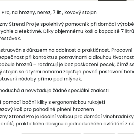
Pro, na hrozny, nerez, 7 lit , kovový stojan
zny Strend Pro je spolehlivý pomocník při domácí výrobě 
rychle a efektivně. Díky objemnému koši o kapacitě 7 lit
řestávek.
struován s důrazem na odolnost a praktičnost. Pracovní č
zpečnost při kontaktu s potravinami a dlouhou životnost 
bobule hroznů – rozdrcují je bez poškození pecek, čímž s
vý stojan se čtyřmi nohama zajišťuje pevné postavení b
stavení nádoby přímo pod mlýnek.
noduchá a nevyžaduje žádné speciální znalosti:
í pomocí boční kliky s ergonomickou rukojetí
ezový koš pro pohodlné plnění hroznem
zny Strend Pro je ideální volbou pro domácí vinohradníky
eriálů, praktického designu a jednoduchého ovládání z ně