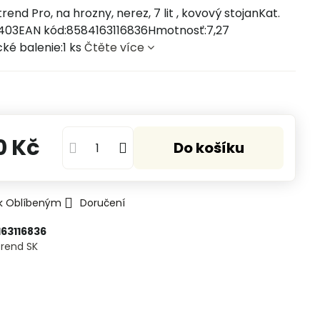
rend Pro, na hrozny, nerez, 7 lit , kovový stojanKat.
4403EAN kód:8584163116836Hmotnosť:7,27
cké balenie:1 ks
Čtěte více
ů
0 Kč
Do košíku
 k Oblíbeným
Doručení
163116836
rend SK