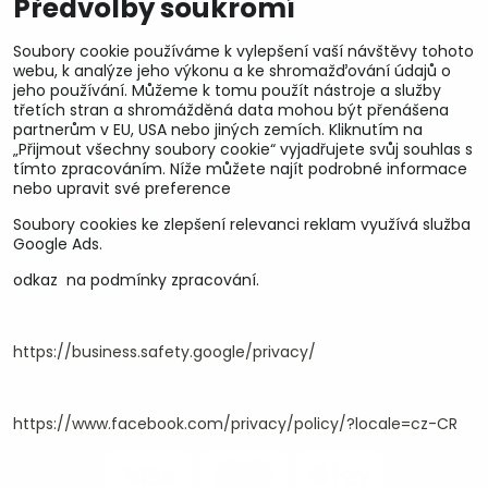
Předvolby soukromí
Soubory cookie používáme k vylepšení vaší návštěvy tohoto
webu, k analýze jeho výkonu a ke shromažďování údajů o
jeho používání. Můžeme k tomu použít nástroje a služby
třetích stran a shromážděná data mohou být přenášena
partnerům v EU, USA nebo jiných zemích. Kliknutím na
„Přijmout všechny soubory cookie“ vyjadřujete svůj souhlas s
tímto zpracováním. Níže můžete najít podrobné informace
nebo upravit své preference
Soubory cookies ke zlepšení relevanci reklam využívá služba
U&M parts s.r.o.
Google Ads.
odkaz na podmínky zpracování.
U Zastávky 150, Horní Staré Město
54102 Trutnov, ČR
IČ 25930184
DIČ CZ25930184
https://business.safety.google/privacy/
ču.2500391705/2010
ču.274268215/0300
https://www.facebook.com/privacy/policy/?locale=cz-CR