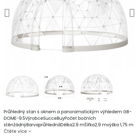
Průhledný stan s oknem a panoramatickým výhledem GB-
DOME-9.5VýrobceSucceBuyPočet bočních
stěnžádnýBarvaprůhlednáDélka2.9 mŠířka2.9 mvýška 1,75 m
Čtěte více