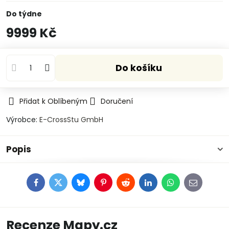
Do týdne
9999 Kč
Do košíku
Přidat k Oblíbeným
Doručení
Výrobce:
E-CrossStu GmbH​
Popis
Facebook
Twitter
Bluesky
Pinterest
Reddit
LinkedIn
WhatsApp
E-
mail
Recenze Mapy.cz