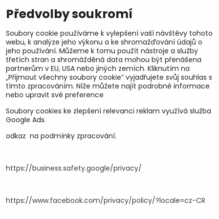
Předvolby soukromí
Soubory cookie používáme k vylepšení vaší návštěvy tohoto
webu, k analýze jeho výkonu a ke shromažďování údajů o
jeho používání. Můžeme k tomu použít nástroje a služby
třetích stran a shromážděná data mohou být přenášena
partnerům v EU, USA nebo jiných zemích. Kliknutím na
„Přijmout všechny soubory cookie“ vyjadřujete svůj souhlas s
tímto zpracováním. Níže můžete najít podrobné informace
nebo upravit své preference
Soubory cookies ke zlepšení relevanci reklam využívá služba
U&M parts s.r.o.
Google Ads.
odkaz na podmínky zpracování.
U Zastávky 150, Horní Staré Město
54102 Trutnov, ČR
IČ 25930184
DIČ CZ25930184
https://business.safety.google/privacy/
ču.2500391705/2010
ču.274268215/0300
https://www.facebook.com/privacy/policy/?locale=cz-CR