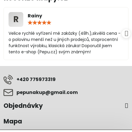
Rainy
R
Hodnocení:
5
/
Velice rychlé vyřízení mé zakázky (48h.),skvělá cena -
5
o polovinu menší než u jiných prodejců, stoprocentní
funkčnost výrobku, klasická záruka! Doporučil jsem
tento e-shop (Pepu.cz) svým známým!
+420 775973319
pepunakup​@gmail​.com
Objednávky
Mapa