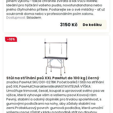
plném výkonu - takže chráníte zvířata a lidi.VŠESTRANNÉ:
Ideální pro hýčkání vašeho pudla, novofundlanďana nebo
jiného čtyřnohého přítele. Postarejte se o své miláčky - ať už
soukromě doma nebo v profesionálním psím salonu.
Dostupnost:
Skladem
3150 Kč
Do košíku
-10%
Stůl na stříhání psů XXL PawHut do 100 kg | černý
značka PawHut SKU D01-027BK Počet balíků 1 Stůl na stříhání
psů XXL PawHutCharakteristikaNASTAVITELNÁ VÝŠKA:
Umožňuje trimovat, česat, koupat a upravovat svého psa ve
výšce, která vyhovuje vám a vašemu psovi.Kovový rám:
Pevný, stabilní a odolný doplněk pro trvalou spolehlivost, s
gumovými podložkami na nohy, aby zůstaly stabilní na
zemi.Protiskluzový povrch: gumová podložka, která umožní
vašemu psovi zůstat v klidu a pohodlně stát po dlouhou