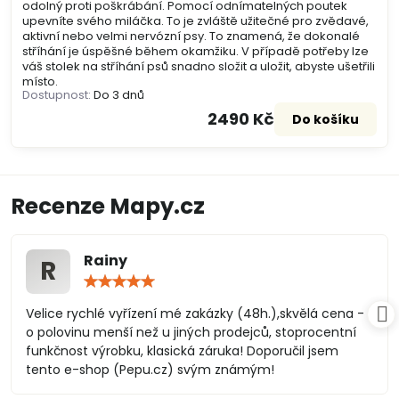
odolný proti poškrábání. Pomocí odnímatelných poutek
upevníte svého miláčka. To je zvláště užitečné pro zvědavé,
aktivní nebo velmi nervózní psy. To znamená, že dokonalé
stříhání je úspěšné během okamžiku. V případě potřeby lze
váš stolek na stříhání psů snadno složit a uložit, abyste ušetřili
místo.
Dostupnost:
Do 3 dnů
2490 Kč
Do košíku
Recenze Mapy.cz
Rainy
R
Hodnocení:
5
/
Velice rychlé vyřízení mé zakázky (48h.),skvělá cena -
5
o polovinu menší než u jiných prodejců, stoprocentní
funkčnost výrobku, klasická záruka! Doporučil jsem
tento e-shop (Pepu.cz) svým známým!