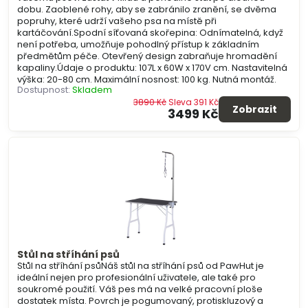
dobu. Zaoblené rohy, aby se zabránilo zranění, se dvěma
popruhy, které udrží vašeho psa na místě při
kartáčování.Spodní síťovaná skořepina: Odnímatelná, když
není potřeba, umožňuje pohodlný přístup k základním
předmětům péče. Otevřený design zabraňuje hromadění
kapaliny.Údaje o produktu: 107L x 60W x 170V cm. Nastavitelná
výška: 20-80 cm. Maximální nosnost: 100 kg. Nutná montáž.
Dostupnost:
Skladem
3890 Kč
Sleva 391 Kč
Zobrazit
3499 Kč
Stůl na stříhání psů
Stůl na stříhání psůNáš stůl na stříhání psů od PawHut je
ideální nejen pro profesionální uživatele, ale také pro
soukromé použití. Váš pes má na velké pracovní ploše
dostatek místa. Povrch je pogumovaný, protiskluzový a