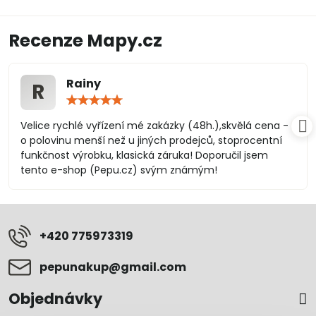
Recenze Mapy.cz
Rainy
R
Hodnocení:
5
/
Velice rychlé vyřízení mé zakázky (48h.),skvělá cena -
5
o polovinu menší než u jiných prodejců, stoprocentní
funkčnost výrobku, klasická záruka! Doporučil jsem
tento e-shop (Pepu.cz) svým známým!
+420 775973319
pepunakup​@gmail​.com
Objednávky