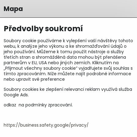
Mapa
Předvolby soukromí
Soubory cookie používáme k vylepšení vaší návštěvy tohoto
webu, k analýze jeho výkonu a ke shromažďování údajů o
jeho používání. Můžeme k tomu použít nástroje a služby
třetích stran a shromážděná data mohou být přenášena
partnerům v EU, USA nebo jiných zemích. Kliknutím na
„Přijmout všechny soubory cookie“ vyjadřujete svůj souhlas s
tímto zpracováním. Níže můžete najít podrobné informace
nebo upravit své preference
Soubory cookies ke zlepšení relevanci reklam využívá služba
U&M parts s.r.o.
Google Ads.
odkaz na podmínky zpracování.
U Zastávky 150, Horní Staré Město
54102 Trutnov, ČR
IČ 25930184
DIČ CZ25930184
https://business.safety.google/privacy/
ču.2500391705/2010