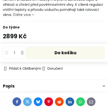
vlhkost a chrání před povětrnostními vlivy. K cílené regulaci
vnitřní teploty a přívodu vzduchu pomáhají také rolovací
okna.
Čtěte více
Do týdne
2899 Kč
Do košíku
Přidat k Oblíbeným
Doručení
Popis
Facebook
Twitter
Bluesky
Pinterest
Reddit
LinkedIn
WhatsApp
E-
mail