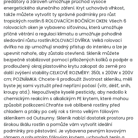
predátory a zároveň umožňuje průchod vysoce
energetického slunečního záření. Kryt uchovává vlhkost,
takže můžete vytvořit ty správné podmínky pro růst
tropických rostlin.6 ROLOVACÍCH BOČNÍCH OKEN: Všech 6
rolovacích oken je vybaveno síťovinou, která umožňuje
příčné větrání a regulaci klimatu a umožňuje pohodlné
sledování růstu rostlin.ROLOVACÍ DVÍŘKA: Velká rolovací
dvířka na zip umožňují snadný přístup do interiéru a lze je
upevnit nahoře, aby zůstala otevřená. Skleník můžete
bezpečně stabilizovat pomocí přiložených kolíků a podpěr a
prodloužený okraj plastového krytu zakopat do země pro
další zvýšení stability.CELKOVÉ ROZMĚRY: 350L x 200W x 200V
cm; POZNÁMKA: Chcete-li prodloužit životnost skleníku, měli
byste jej sami vyztužit před nepřízní počasí (vítr, déšť, sníh,
kroupy atd.). Nepoužívejte kyselé pesticidy, aby nedošlo k
chemickým reakcím s alkalickým PE krytem, ​​které mohou
způsobit poškození.Chraňte své oblíbené rostliny před
chladem a ptáky po celý rok s tímto velkým fóliovým
skleníkem od Outsunny. Skleník nabízí dostatek prostoru pro
širokou škálu rostlin a pomůže vám vytvořit ideální
podmínky pro pěstování. Je vybavena pevným kovovým
rámem a robustním fóliovým krytem, ​​uchovává teplo a