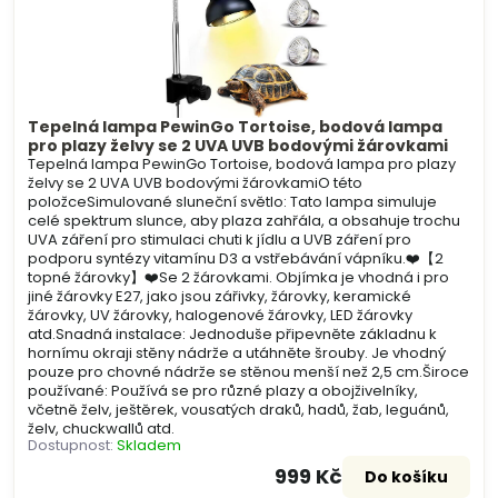
Tepelná lampa PewinGo Tortoise, bodová lampa
pro plazy želvy se 2 UVA UVB bodovými žárovkami
Tepelná lampa PewinGo Tortoise, bodová lampa pro plazy
želvy se 2 UVA UVB bodovými žárovkamiO této
položceSimulované sluneční světlo: Tato lampa simuluje
celé spektrum slunce, aby plaza zahřála, a obsahuje trochu
UVA záření pro stimulaci chuti k jídlu a UVB záření pro
podporu syntézy vitamínu D3 a vstřebávání vápníku.❤️【2
topné žárovky】❤️Se 2 žárovkami. Objímka je vhodná i pro
jiné žárovky E27, jako jsou zářivky, žárovky, keramické
žárovky, UV žárovky, halogenové žárovky, LED žárovky
atd.Snadná instalace: Jednoduše připevněte základnu k
hornímu okraji stěny nádrže a utáhněte šrouby. Je vhodný
pouze pro chovné nádrže se stěnou menší než 2,5 cm.Široce
používané: Používá se pro různé plazy a obojživelníky,
včetně želv, ještěrek, vousatých draků, hadů, žab, leguánů,
želv, chuckwallů atd.
Dostupnost:
Skladem
999 Kč
Do košíku