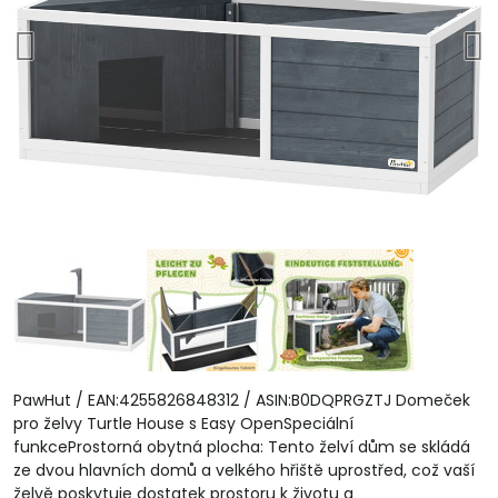
PawHut / EAN:4255826848312 / ASIN:B0DQPRGZTJ Domeček
pro želvy Turtle House s Easy OpenSpeciální
funkceProstorná obytná plocha: Tento želví dům se skládá
ze dvou hlavních domů a velkého hřiště uprostřed, což vaší
želvě poskytuje dostatek prostoru k životu a