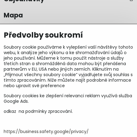
Mapa
Předvolby soukromí
Soubory cookie používáme k vylepšení vaší návštěvy tohoto
webu, k analýze jeho výkonu a ke shromažďování údajů o
jeho používání. Můžeme k tomu použít nástroje a služby
třetích stran a shromážděná data mohou být přenášena
partnerům v EU, USA nebo jiných zemích. Kliknutím na
„Přijmout všechny soubory cookie“ vyjadřujete svůj souhlas s
tímto zpracováním. Níže můžete najít podrobné informace
nebo upravit své preference
Soubory cookies ke zlepšení relevanci reklam využívá služba
U&M parts s.r.o.
Google Ads.
U Zastávky 150, Horní Staré Město
odkaz na podmínky zpracování.
54102 Trutnov, ČR
IČ 25930184
DIČ CZ25930184
https://business.safety.google/privacy/
ču.2500391705/2010