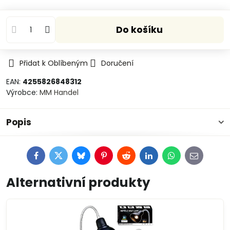
Do košíku
Přidat k Oblíbeným
Doručení
EAN:
4255826848312
Výrobce:
MM Handel
Popis
Facebook
Twitter
Bluesky
Pinterest
Reddit
LinkedIn
WhatsApp
E-
mail
Alternativní produkty