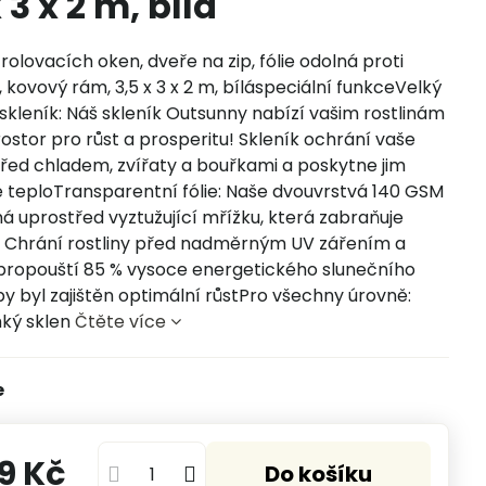
 3 x 2 m, bílá
 rolovacích oken, dveře na zip, fólie odolná proti
, kovový rám, 3,5 x 3 x 2 m, bíláspeciální funkceVelký
skleník: Náš skleník Outsunny nabízí vašim rostlinám
rostor pro růst a prosperitu! Skleník ochrání vaše
před chladem, zvířaty a bouřkami a poskytne jim
 teploTransparentní fólie: Naše dvouvrstvá 140 GSM
má uprostřed vyztužující mřížku, která zabraňuje
. Chrání rostliny před nadměrným UV zářením a
propouští 85 % vysoce energetického slunečního
by byl zajištěn optimální růstPro všechny úrovně:
hký sklen
Čtěte více
e
9 Kč
Do košíku