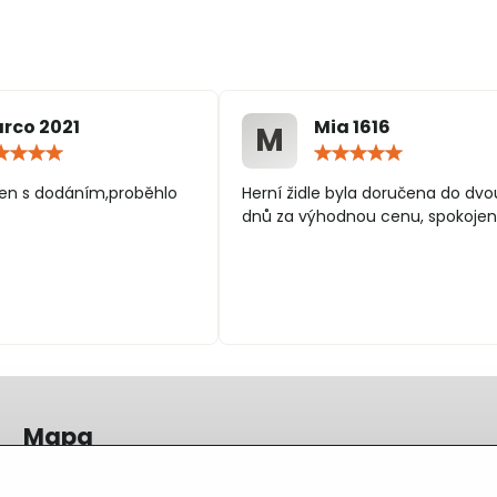
rco 2021
Mia 1616
M
Hodnocení:
Hodn
5
5
/
/
en s dodáním,proběhlo
Herní židle byla doručena do dvo
5
5
dnů za výhodnou cenu, spokojen
Mapa