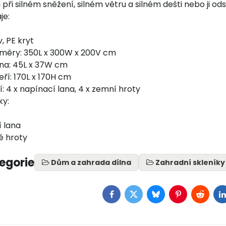
i při silném sněžení, silném větru a silném dešti nebo ji od
je:
, PE kryt
měry: 350L x 300W x 200V cm
na: 45L x 37W cm
ří: 170L x 170H cm
í: 4 x napínací lana, 4 x zemní hroty
ky:
í lana
é hroty
tegorie
Dům a zahrada dílna
Zahradní skleníky
Facebook
Twitter
Bluesky
Pinterest
Reddit
L