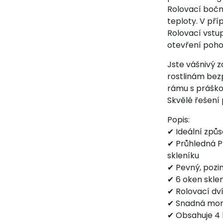
Rolovací boční
teploty. V pří
Rolovací vstup
otevření pohod
Jste vášnivý 
rostlinám bez
rámu s práško
Skvělé řešení
Popis:
✔ Ideální způs
✔ Průhledná P
skleníku
✔ Pevný, poz
✔ 6 oken sklen
✔ Rolovací dví
✔ Snadná mon
✔ Obsahuje 4 k