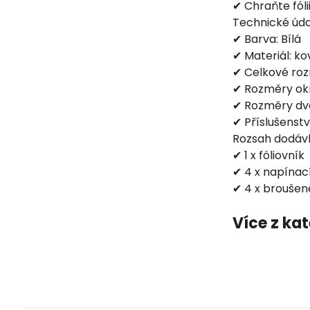
✔ Chraňte fóli
Technické úda
✔ Barva: Bílá
✔ Materiál: kov
✔ Celkové roz
✔ Rozměry ok
✔ Rozměry dve
✔ Příslušenstv
Rozsah dodáv
✔ 1 x fóliovník
✔ 4 x napínac
✔ 4 x broušen
Více z ka