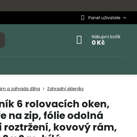
Panel uživatele
Nákupní košík
0 Kč
ům a zahrada dílna
Zahradní skleníky
ník 6 rolovacích oken,
e na zip, fólie odolná
i roztržení, kovový rám,