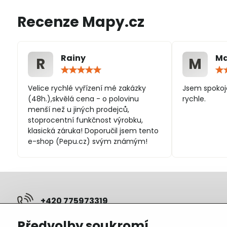
Recenze Mapy.cz
Rainy
Ma
R
M
Hodnocení:
5
/
Velice rychlé vyřízení mé zakázky
Jsem spokoj
5
(48h.),skvělá cena - o polovinu
rychle.
menší než u jiných prodejců,
stoprocentní funkčnost výrobku,
klasická záruka! Doporučil jsem tento
e-shop (Pepu.cz) svým známým!
+420 775973319
Předvolby soukromí
pepunakup​@gmail​.com