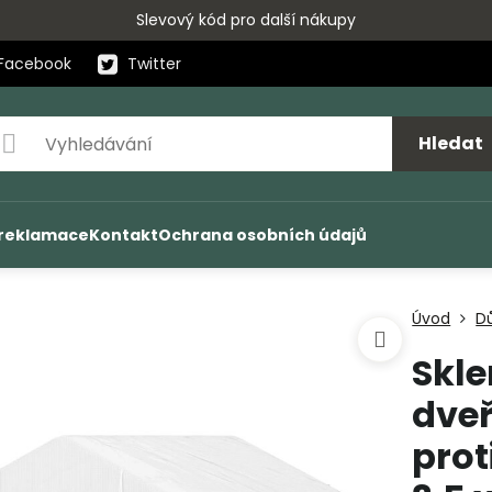
Slevový kód pro další nákupy
Facebook
Twitter
Hledat
 reklamace
Kontakt
Ochrana osobních údajů
Úvod
D
Skle
dveř
prot