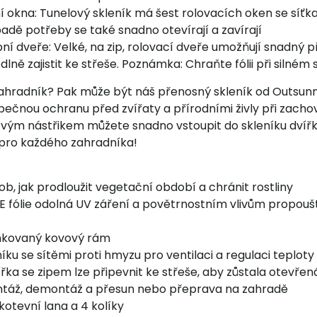
 okna: Tunelový skleník má šest rolovacích oken se síťkam
padě potřeby se také snadno otevírají a zavírají
ní dveře: Velké, na zip, rolovací dveře umožňují snadný př
lně zajistit ke střeše. Poznámka: Chraňte fólii při silném 
zahradník? Pak může být náš přenosný skleník od Outsunn
pečnou ochranu před zvířaty a přírodními živly při zac
vým nástřikem můžete snadno vstoupit do skleníku dvířky 
 pro každého zahradníka!
ob, jak prodloužit vegetační období a chránit rostliny
E fólie odolná UV záření a povětrnostním vlivům propouš
inkovaný kovový rám
íku se sítěmi proti hmyzu pro ventilaci a regulaci teploty
řka se zipem lze připevnit ke střeše, aby zůstala otevřen
táž, demontáž a přesun nebo přeprava na zahradě
otevní lana a 4 kolíky