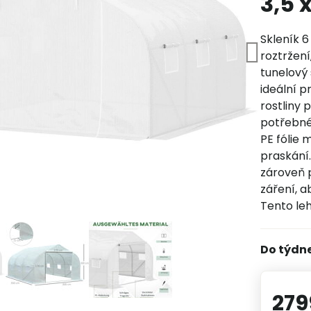
3,5 x
Skleník 6
roztržení
tunelový 
ideální p
rostliny 
potřebné
PE fólie 
praskání
zároveň 
záření, a
Tento le
Do týdn
279