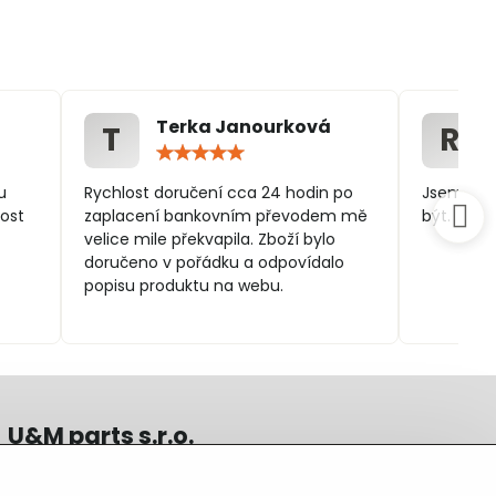
Terka Janourková
T
R
ocení:
Hodnocení:
5
/
u
Rychlost doručení cca 24 hodin po
Jsem spo
5
ost
zaplacení bankovním převodem mě
být.
velice mile překvapila. Zboží bylo
doručeno v pořádku a odpovídalo
popisu produktu na webu.
U&M parts s.r.o.
U Zastávky 150, Horní Staré Město