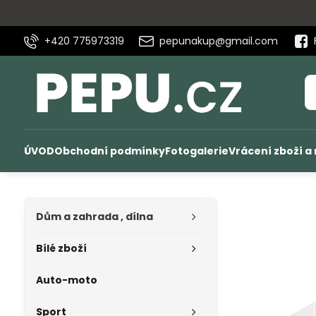
+420 775973319
pepunakup@gmail.com
ÚVOD
Obchodní podmínky
Fotogalerie
Vrácení zboží a
Dům a zahrada , dílna
Bílé zboží
Auto-moto
Sport