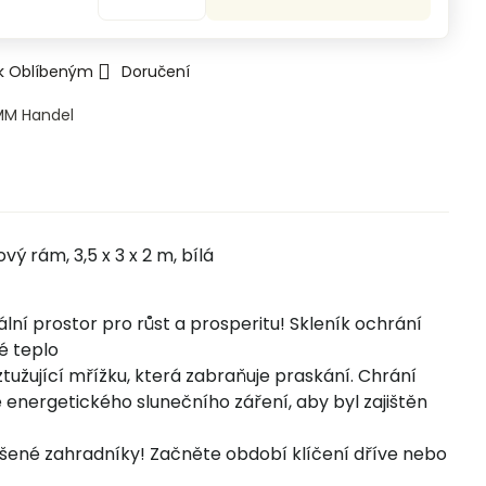
 k Oblíbeným
Doručení
MM Handel
vý rám, 3,5 x 3 x 2 m, bílá
ální prostor pro růst a prosperitu! Skleník ochrání
é teplo
tužující mřížku, která zabraňuje praskání. Chrání
nergetického slunečního záření, aby byl zajištěn
kušené zahradníky! Začněte období klíčení dříve nebo