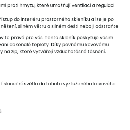
i proti hmyzu, které umožňují ventilaci a regulaci
ístup do interiéru prostorného skleníku a lze je po
sněžení, silném větru a silném dešti nebo ji odstraňte
y to pravé pro vás. Tento skleník poskytuje vašim
hování dokonalé teploty. Díky pevnému kovovému
na zip, které vytvářejí vzduchotěsné těsnění.
tí sluneční světlo do tohoto vyztuženého kovového
á