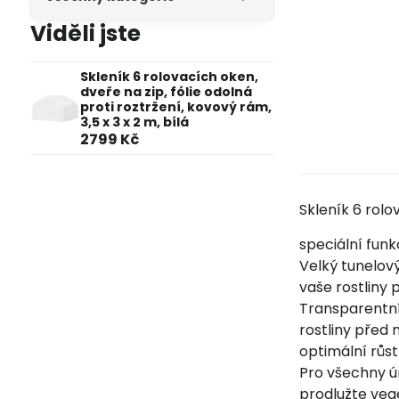
Viděli jste
Skleník 6 rolovacích oken,
dveře na zip, fólie odolná
proti roztržení, kovový rám,
3,5 x 3 x 2 m, bílá
2799 Kč
Skleník 6 rolov
speciální fun
Velký tunelový
vaše rostliny
Transparentní 
rostliny před
optimální růst
Pro všechny úr
prodlužte veg