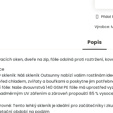
Přidat
Výrobce:
Popis
acích oken, dveře na zip, fólie odolná proti roztržení, kovo
kce
 skleník: Náš skleník Outsunny nabízí vašim rostlinám ide
 před chladem, zvířaty a bouřkami a poskytne jim potřebn
fólie: Naše dvouvrstvá 140 GSM PE fólie má uprostřed vyz
 nadměrným UV zářením a zároveň propouští 85 % vysoce e
ovně: Tento lehký skleník je ideální pro začátečníky i z
etační období na podzim