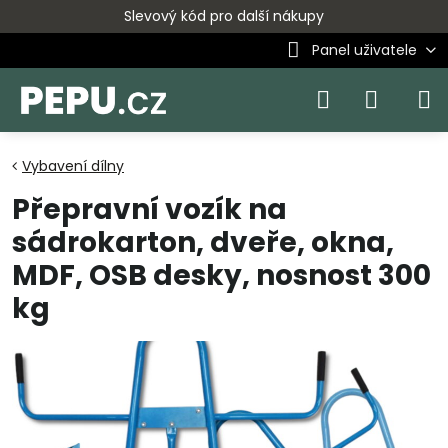
Slevový kód pro další nákupy
Panel uživatele
Vybavení dílny
Přepravní vozík na
sádrokarton, dveře, okna,
MDF, OSB desky, nosnost 300
kg