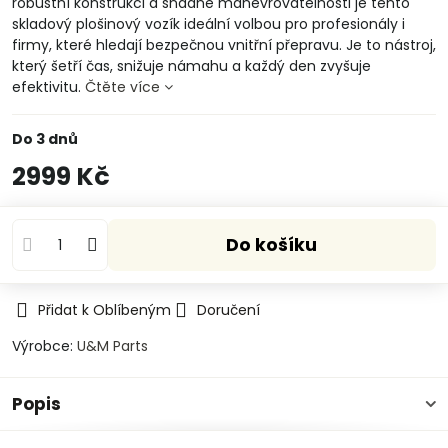
robustní konstrukci a snadné manévrovatelnosti je tento
skladový plošinový vozík ideální volbou pro profesionály i
firmy, které hledají bezpečnou vnitřní přepravu. Je to nástroj,
který šetří čas, snižuje námahu a každý den zvyšuje
efektivitu.
Čtěte více
Do 3 dnů
2999 Kč
Do košíku
Přidat k Oblíbeným
Doručení
Výrobce:
U&M Parts
Popis