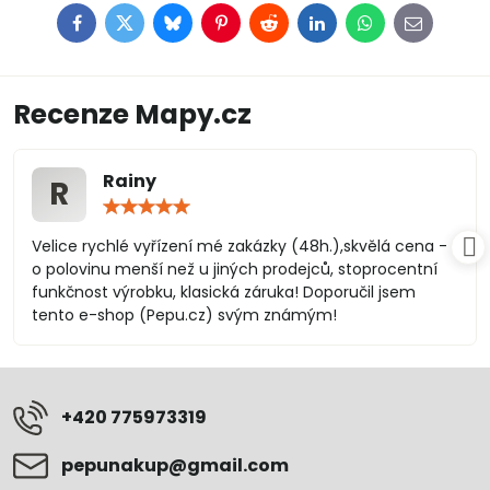
Facebook
Twitter
Bluesky
Pinterest
Reddit
LinkedIn
WhatsApp
E-
mail
Recenze Mapy.cz
Rainy
R
Hodnocení:
5
/
Velice rychlé vyřízení mé zakázky (48h.),skvělá cena -
5
o polovinu menší než u jiných prodejců, stoprocentní
funkčnost výrobku, klasická záruka! Doporučil jsem
tento e-shop (Pepu.cz) svým známým!
+420 775973319
pepunakup​@gmail​.com