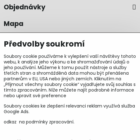
Objednávky
Mapa
Předvolby soukromí
Soubory cookie používáme k vylepšení vaší návštěvy tohoto
webu, k analýze jeho výkonu a ke shromažďování údajů o
jeho používání. Můžeme k tomu použít nástroje a služby
třetích stran a shromážděná data mohou být přenášena
partnerům v EU, USA nebo jiných zemích. Kliknutím na
„Přijmout všechny soubory cookie“ vyjadřujete svůj souhlas s
tímto zpracováním. Níže můžete najít podrobné informace
nebo upravit své preference
Soubory cookies ke zlepšení relevanci reklam využívá služba
U&M parts s.r.o.
Google Ads.
odkaz na podmínky zpracování.
U Zastávky 150, Horní Staré Město
54102 Trutnov, ČR
IČ 25930184