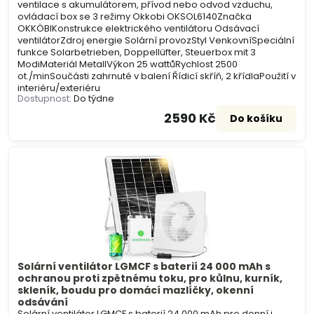
ventilace s akumulátorem, přívod nebo odvod vzduchu,
ovládací box se 3 režimy Okkobi OKSOL6140Značka
OKKÖBIKonstrukce elektrického ventilátoru Odsávací
ventilátorZdroj energie Solární provozStyl VenkovníSpeciální
funkce Solarbetrieben, Doppellüfter, Steuerbox mit 3
ModiMateriál MetallVýkon 25 wattůRychlost 2500
ot./minSoučásti zahrnuté v balení Řídicí skříň, 2 křídlaPoužití v
interiéru/exteriéru
Dostupnost:
Do týdne
2590 Kč
Do košíku
Solární ventilátor LGMCF s baterií 24 000 mAh s
ochranou proti zpětnému toku, pro kůlnu, kurník,
skleník, boudu pro domácí mazlíčky, okenní
odsávání
Solární ventilátor LGMCF s baterií 24 000 mAh pro denní i