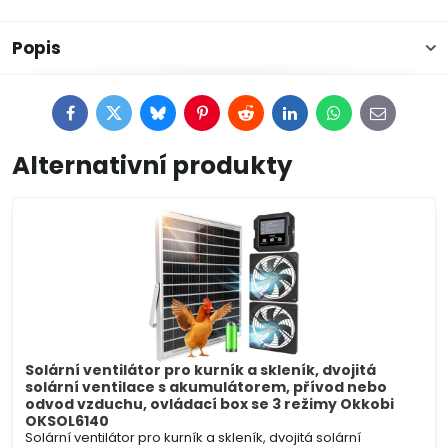
Popis
Facebook
Twitter
Bluesky
Pinterest
Reddit
LinkedIn
WhatsApp
E-
mail
Alternativní produkty
Solární ventilátor pro kurník a skleník, dvojitá
solární ventilace s akumulátorem, přívod nebo
odvod vzduchu, ovládací box se 3 režimy Okkobi
OKSOL6140
Solární ventilátor pro kurník a skleník, dvojitá solární