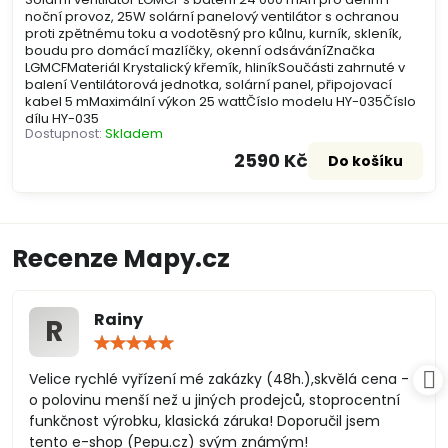
noční provoz, 25W solární panelový ventilátor s ochranou
proti zpětnému toku a vodotěsný pro kůlnu, kurník, skleník,
boudu pro domácí mazlíčky, okenní odsáváníZnačka
LGMCFMateriál Krystalický křemík, hliníkSoučásti zahrnuté v
balení Ventilátorová jednotka, solární panel, připojovací
kabel 5 mMaximální výkon 25 wattČíslo modelu HY-035Číslo
dílu HY-035
Dostupnost:
Skladem
2590 Kč
Do košíku
Recenze Mapy.cz
Rainy
R
Hodnocení:
5
/
Velice rychlé vyřízení mé zakázky (48h.),skvělá cena -
5
o polovinu menší než u jiných prodejců, stoprocentní
funkčnost výrobku, klasická záruka! Doporučil jsem
tento e-shop (Pepu.cz) svým známým!