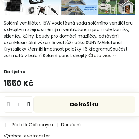
Solární ventilátor, 15W vodotěsná sada solárního ventilátoru
s dvojitým stejnosměrným ventilátorem pro malé kurníky,
skleníky, kůlny, boudy pro domácí mazlíčky, odsávání
okenMaximální výkon 15 wattůZnačka SUNYIMAMateriál
Krystalický křemíkHmotnost položky 1,6 kilogramuSoučásti
zahrnuté v balení Solární panel, dvojitý
Čtěte více
Do týdne
1550 Kč
Do košíku
Přidat k Oblíbeným
Doručení
Výrobce:
eVatmaster