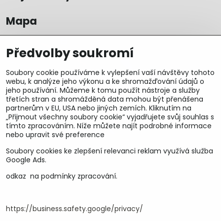
Mapa
Předvolby soukromí
Soubory cookie používáme k vylepšení vaší návštěvy tohoto
webu, k analýze jeho výkonu a ke shromažďování údajů o
jeho používání. Můžeme k tomu použít nástroje a služby
třetích stran a shromážděná data mohou být přenášena
partnerům v EU, USA nebo jiných zemích. Kliknutím na
„Přijmout všechny soubory cookie“ vyjadřujete svůj souhlas s
tímto zpracováním. Níže můžete najít podrobné informace
nebo upravit své preference
Soubory cookies ke zlepšení relevanci reklam využívá služba
U&M parts s.r.o.
Google Ads.
U Zastávky 150, Horní Staré Město
odkaz na podmínky zpracování.
54102 Trutnov, ČR
IČ 25930184
DIČ CZ25930184
https://business.safety.google/privacy/
ču.2500391705/2010