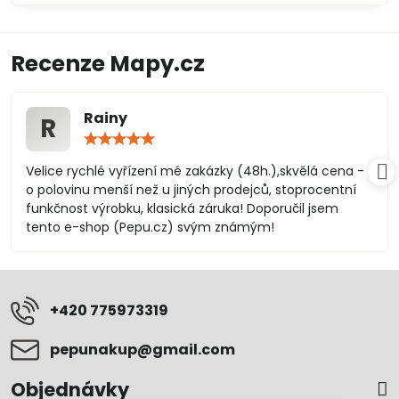
Recenze Mapy.cz
Rainy
R
Hodnocení:
5
/
Velice rychlé vyřízení mé zakázky (48h.),skvělá cena -
5
o polovinu menší než u jiných prodejců, stoprocentní
funkčnost výrobku, klasická záruka! Doporučil jsem
tento e-shop (Pepu.cz) svým známým!
+420 775973319
pepunakup​@gmail​.com
Objednávky