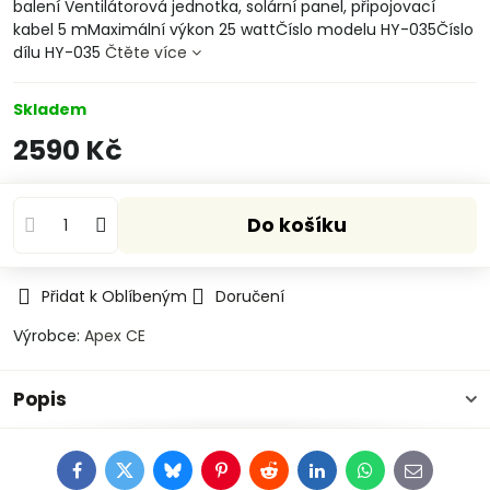
balení Ventilátorová jednotka, solární panel, připojovací
kabel 5 mMaximální výkon 25 wattČíslo modelu HY-035Číslo
dílu HY-035
Čtěte více
Skladem
2590 Kč
Do košíku
Přidat k Oblíbeným
Doručení
Výrobce:
Apex CE
Popis
Facebook
Twitter
Bluesky
Pinterest
Reddit
LinkedIn
WhatsApp
E-