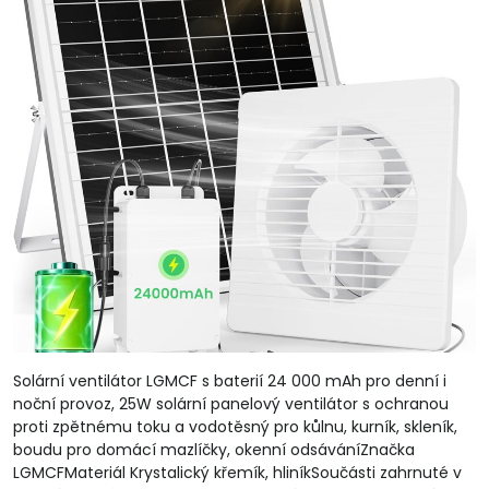
Solární ventilátor LGMCF s baterií 24 000 mAh pro denní i
noční provoz, 25W solární panelový ventilátor s ochranou
proti zpětnému toku a vodotěsný pro kůlnu, kurník, skleník,
boudu pro domácí mazlíčky, okenní odsáváníZnačka
LGMCFMateriál Krystalický křemík, hliníkSoučásti zahrnuté v