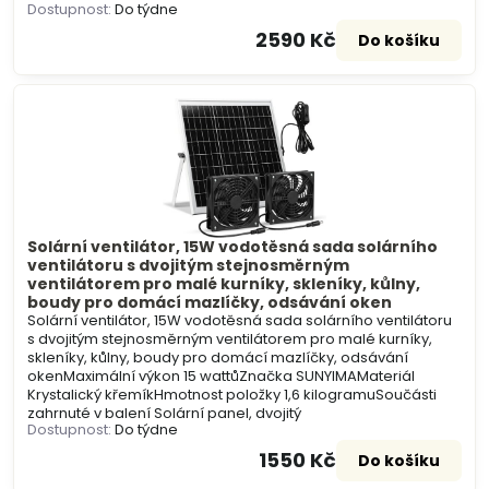
Dostupnost:
Do týdne
2590 Kč
Do košíku
Solární ventilátor, 15W vodotěsná sada solárního
ventilátoru s dvojitým stejnosměrným
ventilátorem pro malé kurníky, skleníky, kůlny,
boudy pro domácí mazlíčky, odsávání oken
Solární ventilátor, 15W vodotěsná sada solárního ventilátoru
s dvojitým stejnosměrným ventilátorem pro malé kurníky,
skleníky, kůlny, boudy pro domácí mazlíčky, odsávání
okenMaximální výkon 15 wattůZnačka SUNYIMAMateriál
Krystalický křemíkHmotnost položky 1,6 kilogramuSoučásti
zahrnuté v balení Solární panel, dvojitý
Dostupnost:
Do týdne
1550 Kč
Do košíku