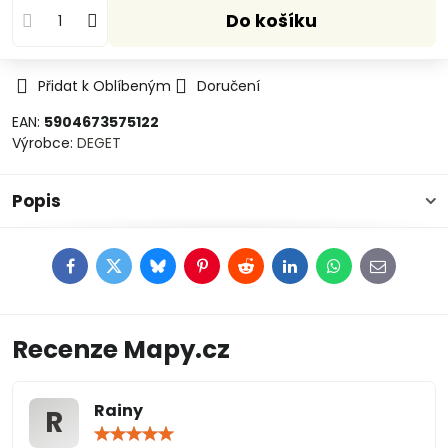
Do košíku
Přidat k Oblíbeným
Doručení
EAN:
5904673575122
Výrobce:
DEGET
Popis
Facebook
Twitter
Bluesky
Pinterest
Reddit
LinkedIn
WhatsApp
E-
mail
Recenze Mapy.cz
Rainy
R
Hodnocení:
5