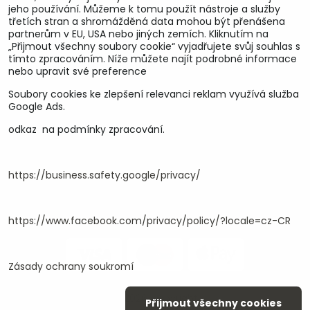
jeho používání. Můžeme k tomu použít nástroje a služby
třetích stran a shromážděná data mohou být přenášena
partnerům v EU, USA nebo jiných zemích. Kliknutím na
„Přijmout všechny soubory cookie“ vyjadřujete svůj souhlas s
tímto zpracováním. Níže můžete najít podrobné informace
nebo upravit své preference
Soubory cookies ke zlepšení relevanci reklam využívá služba
U&M parts s.r.o.
Google Ads.
odkaz na podmínky zpracování.
U Zastávky 150, Horní Staré Město
54102 Trutnov, ČR
IČ 25930184
DIČ CZ25930184
https://business.safety.google/privacy/
ču.2500391705/2010
ču.274268215/0300
https://www.facebook.com/privacy/policy/?locale=cz-CR
Zásady ochrany soukromí
©
2026
Copyright
Přijmout všechny cookies